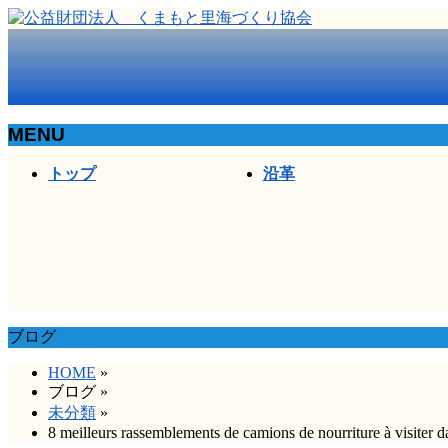
MENU
メ
トップ
沿革
ニ
ュ
ー
を
飛
ば
す
ブログ
HOME
»
ブログ
»
未分類
»
8 meilleurs rassemblements de camions de nourriture à visiter 