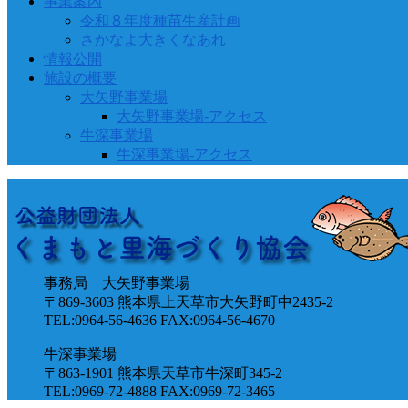
事業案内
令和８年度種苗生産計画
さかなよ大きくなあれ
情報公開
施設の概要
大矢野事業場
大矢野事業場-アクセス
牛深事業場
牛深事業場-アクセス
事務局 大矢野事業場
〒869-3603 熊本県上天草市大矢野町中2435-2
TEL:0964-56-4636 FAX:0964-56-4670
牛深事業場
〒863-1901 熊本県天草市牛深町345-2
TEL:0969-72-4888 FAX:0969-72-3465