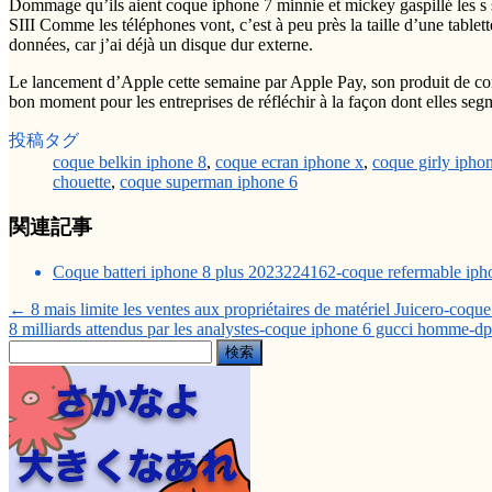
Dommage qu’ils aient coque iphone 7 minnie et mickey gaspillé les s
SIII Comme les téléphones vont, c’est à peu près la taille d’une table
données, car j’ai déjà un disque dur externe.
Le lancement d’Apple cette semaine par Apple Pay, son produit de com
bon moment pour les entreprises de réfléchir à la façon dont elles se
投稿タグ
coque belkin iphone 8
,
coque ecran iphone x
,
coque girly ipho
chouette
,
coque superman iphone 6
関連記事
Coque batteri iphone 8 plus 2023224162-coque refermable ipho
←
8 mais limite les ventes aux propriétaires de matériel Juicero-coq
8 milliards attendus par les analystes-coque iphone 6 gucci homme-d
検
索: