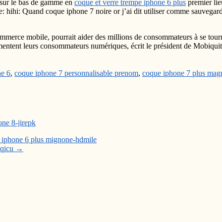
 sur le bas de gamme en
coque et verre trempe iphone 6 plus
premier li
tte: hihi: Quand coque iphone 7 noire or j’ai dit utiliser comme sauvega
merce mobile, pourrait aider des millions de consommateurs à se tourn
gmentent leurs consommateurs numériques, écrit le président de Mobiqui
ne 6
,
coque iphone 7 personnalisable prenom
,
coque iphone 7 plus mag
ne 8-jirepk
ue iphone 6 plus mignone-hdmile
pqicu
→