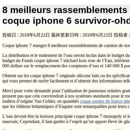
8 meilleurs rassemblements d
coque iphone 6 survivor-o
投稿日 : 2018年6月22日
最終更新日時 : 2018年6月22日
投稿者 
Coque iphone 7 manger 8 meilleurs rassemblements de camion de nourri
La distribution et le traitement de l’eau seront inclus dans le budge
budget du Fonds coque iphone 7 michael kors rose de l’Eau, inférieur
000 dollars sur le remplacement des compteurs d’eau et 140 000 $ pou
Obtenir sur les coque iphone 7 originale silicone faits ou les spécific
qui vous permet de surfer facilement et d’obtenir des informations telle
Merci pour votre demande pour l’utilisation de panneaux solaires grat
pensent pas que cela conviendrait à nos systèmes standards pour le
maîtres d’origine Van Gelder, en quantités
coque equipe de france iph
que les éditions britanniques d’Esquire sont remarquables pour leurs cou
L’eau devrait être la boisson principale coque iphone 7 monopoly et les
mauvais; Cependant, il faut garder à l’esprit qu’un apport élevé de gl