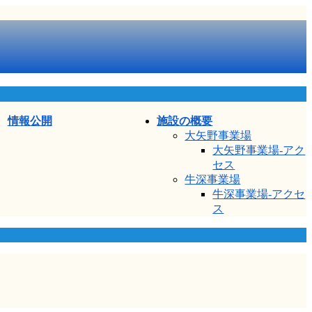
情報公開
施設の概要
大矢野事業場
大矢野事業場-アク
セス
牛深事業場
牛深事業場-アクセ
ス