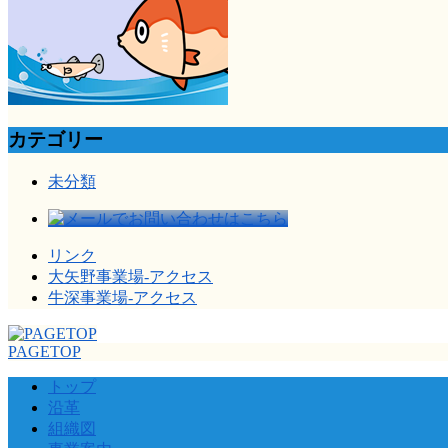
カテゴリー
未分類
リンク
大矢野事業場-アクセス
牛深事業場-アクセス
PAGETOP
トップ
沿革
組織図