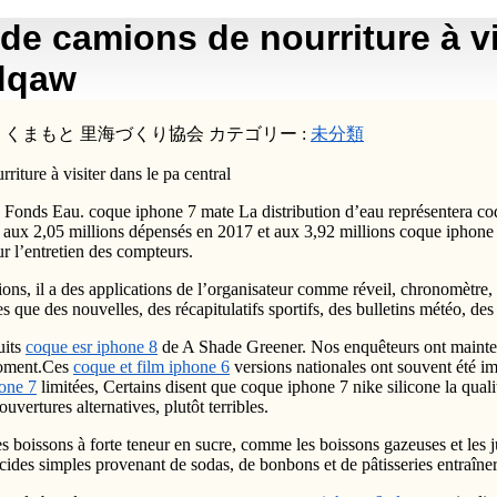
e camions de nourriture à vis
hdqaw
:
くまもと 里海づくり協会
カテゴリー :
未分類
ture à visiter dans le pa central
t du Fonds Eau. coque iphone 7 mate La distribution d’eau représentera 
 aux 2,05 millions dépensés en 2017 et aux 3,92 millions coque iphone 
r l’entretien des compteurs.
ations, il a des applications de l’organisateur comme réveil, chronomètre
s que des nouvelles, des récapitulatifs sportifs, des bulletins météo, des 
uits
coque esr iphone 8
de A Shade Greener. Nos enquêteurs ont maintena
 moment.Ces
coque et film iphone 6
versions nationales ont souvent été 
one 7
limitées, Certains disent que coque iphone 7 nike silicone la quali
vertures alternatives, plutôt terribles.
 boissons à forte teneur en sucre, comme les boissons gazeuses et les jus
ucides simples provenant de sodas, de bonbons et de pâtisseries entraîn