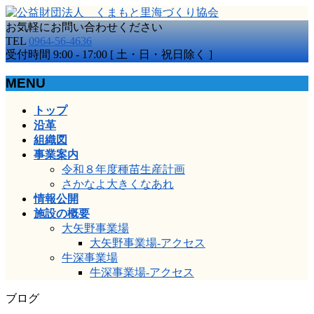
お気軽にお問い合わせください
TEL
0964-56-4636
受付時間 9:00 - 17:00 [ 土・日・祝日除く ]
MENU
メ
トップ
ニ
沿革
ュ
組織図
ー
事業案内
を
令和８年度種苗生産計画
飛
さかなよ大きくなあれ
ば
情報公開
す
施設の概要
大矢野事業場
大矢野事業場-アクセス
牛深事業場
牛深事業場-アクセス
ブログ