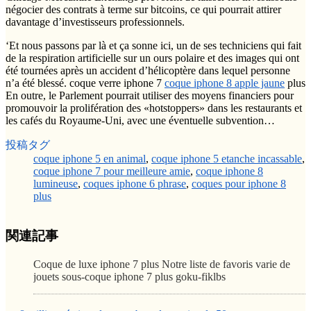
négocier des contrats à terme sur bitcoins, ce qui pourrait attirer
davantage d’investisseurs professionnels.
‘Et nous passons par là et ça sonne ici, un de ses techniciens qui fait
de la respiration artificielle sur un ours polaire et des images qui ont
été tournées après un accident d’hélicoptère dans lequel personne
n’a été blessé. coque verre iphone 7
coque iphone 8 apple jaune
plus
En outre, le Parlement pourrait utiliser des moyens financiers pour
promouvoir la prolifération des «hotstoppers» dans les restaurants et
les cafés du Royaume-Uni, avec une éventuelle subvention…
投稿タグ
coque iphone 5 en animal
,
coque iphone 5 etanche incassable
,
coque iphone 7 pour meilleure amie
,
coque iphone 8
lumineuse
,
coques iphone 6 phrase
,
coques pour iphone 8
plus
関連記事
Coque de luxe iphone 7 plus Notre liste de favoris varie de
jouets sous-coque iphone 7 plus goku-fiklbs