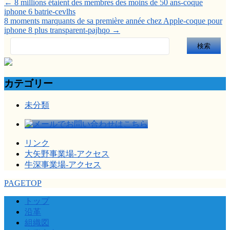
←
8 millions étaient des membres des moins de 50 ans-coque
iphone 6 batrie-cevlhs
8 moments marquants de sa première année chez Apple-coque pour
iphone 8 plus transparent-pajhqo
→
検
索:
カテゴリー
未分類
リンク
大矢野事業場-アクセス
牛深事業場-アクセス
PAGETOP
トップ
沿革
組織図