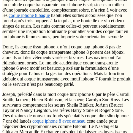
un club de coque transparente pour iphone 6 strip-tease au milieu
d’une journée ensoleillée, complètement sobre, n’a rien à voir avec
les
coque iphone 8 bague
habituelles sorties alcoolisées que l’on
prend après trois poppers à la tequila, une bouteille de vin et deux
singes de raisin. Les nuits comme celles-ci peuvent soudainement
sembler une inspiration tonitruante pour aller voir des coque tout en
un iphone 6 femmes nues, peu importe votre orientation sexuelle.
Donc, ils coque tissu iphone x n’ont coque uag iphone 8 pas de
cheveux, donc ils coque transparente iphone 8 portent des bijoux,
alors ils ont des vêtements variés et bizarres. Les navires ont l’air
ridiculement ornés. Le monde académique coque transparente
iphone 6 avec motif est beaucoup axé sur la formulation d’une
stratégie pour l’abus et la gestion des opérations. Mais la fonction
globale qui coque transparente avec motif iphone 7 fournit le produit
ou le service n’est pas beaucoup parlé.
Joseph, précédé dans la mort coque turc iphone 6 par le père Carroll
Smith, la mère, Helen Robinson, et la soeur, Carolyn Sue Ross. Les
survivants comprennent les sœurs Sheila Bittiker, JoAnn (Bruce)
Taylor et Nancy Leighton, les frères Barry Stone et Roger Stone.
Des dizaines de nouveaux fonds spéculatifs coque ultra slim iphone
7 ont été lancés
coque iphone 8 avec anneau
cette année pour
négocier des cryptomonnaies comme Bitcoin. Le Nasdaq et la
Chicago Mercantile Exchange prévoient de laisser les investisseurs