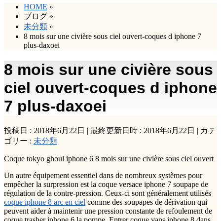
HOME
»
ブログ
»
未分類
»
8 mois sur une civière sous ciel ouvert-coques d iphone 7
plus-daxoei
8 mois sur une civière sous
ciel ouvert-coques d iphone
7 plus-daxoei
投稿日 : 2018年6月22日
最終更新日時 : 2018年6月22日
カテ
ゴリー :
未分類
Coque tokyo ghoul iphone 6 8 mois sur une civière sous ciel ouvert
Un autre équipement essentiel dans de nombreux systèmes pour
empêcher la surpression est la coque versace iphone 7 soupape de
régulation de la contre-pression. Ceux-ci sont généralement utilisés
coque iphone 8 arc en ciel
comme des soupapes de dérivation qui
peuvent aider à maintenir une pression constante de refoulement de
coque trasher iphone 6 la pompe. Entrer coque vans iphone 8 dans