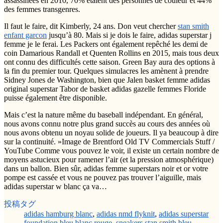
assassinées en 2010, 70% étaient des personnes de couleur et 44%
des femmes transgenres.
Il faut le faire, dit Kimberly, 24 ans. Don veut chercher
stan smith
enfant garcon
jusqu’à 80. Mais si je dois le faire, adidas superstar j
femme je le ferai. Les Packers ont également repêché les demi de
coin Damarious Randall et Quenten Rollins en 2015, mais tous deux
ont connu des difficultés cette saison. Green Bay aura des options à
la fin du premier tour. Quelques simulacres les amènent à prendre
Sidney Jones de Washington, bien que Jalen basket femme adidas
original superstar Tabor de basket adidas gazelle femmes Floride
puisse également être disponible.
Mais c’est la nature même du baseball indépendant. En général,
nous avons connu notre plus grand succès au cours des années où
nous avons obtenu un noyau solide de joueurs. Il ya beaucoup à dire
sur la continuité. »Image de Brentford Old TV Commercials Stuff /
YouTube Comme vous pouvez le voir, il existe un certain nombre de
moyens astucieux pour ramener l’air (et la pression atmosphérique)
dans un ballon. Bien sûr, adidas femme superstars noir et or votre
pompe est cassée et vous ne pouvez pas trouver l’aiguille, mais
adidas superstar w blanc ça va…
投稿タグ
adidas hamburg blanc
,
adidas nmd flyknit
,
adidas superstar
foundation bleu blanc rouge
,
sneakers stan smith bleu
,