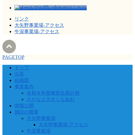
リンク
大矢野事業場-アクセス
牛深事業場-アクセス
PAGETOP
トップ
沿革
組織図
事業案内
令和８年度種苗生産計画
さかなよ大きくなあれ
情報公開
施設の概要
大矢野事業場
大矢野事業場-アクセス
牛深事業場