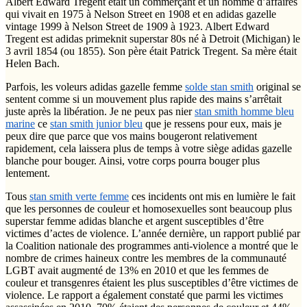
Albert Edward Tregent était un commerçant et un homme d’affaires
qui vivait en 1975 à Nelson Street en 1908 et en adidas gazelle
vintage 1999 à Nelson Street de 1909 à 1923. Albert Edward
Tregent est adidas primeknit superstar 80s né à Detroit (Michigan) le
3 avril 1854 (ou 1855). Son père était Patrick Tregent. Sa mère était
Helen Bach.
Parfois, les voleurs adidas gazelle femme
solde stan smith
original se
sentent comme si un mouvement plus rapide des mains s’arrêtait
juste après la libération. Je ne peux pas nier
stan smith homme bleu
marine
ce
stan smith junior bleu
que je ressens pour eux, mais je
peux dire que parce que vos mains bougeront relativement
rapidement, cela laissera plus de temps à votre siège adidas gazelle
blanche pour bouger. Ainsi, votre corps pourra bouger plus
lentement.
Tous
stan smith verte femme
ces incidents ont mis en lumière le fait
que les personnes de couleur et homosexuelles sont beaucoup plus
superstar femme adidas blanche et argent susceptibles d’être
victimes d’actes de violence. L’année dernière, un rapport publié par
la Coalition nationale des programmes anti-violence a montré que le
nombre de crimes haineux contre les membres de la communauté
LGBT avait augmenté de 13% en 2010 et que les femmes de
couleur et transgenres étaient les plus susceptibles d’être victimes de
violence. Le rapport a également constaté que parmi les victimes