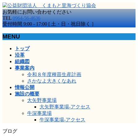
お気軽にお問い合わせください
TEL
0964-56-4636
受付時間 9:00 - 17:00 [ 土・日・祝日除く ]
MENU
メ
トップ
ニ
沿革
ュ
組織図
ー
事業案内
を
令和８年度種苗生産計画
飛
さかなよ大きくなあれ
ば
情報公開
す
施設の概要
大矢野事業場
大矢野事業場-アクセス
牛深事業場
牛深事業場-アクセス
ブログ