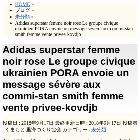
HOME
»
ブログ
»
未分類
»
Adidas superstar femme noir rose Le groupe civique
ukrainien PORA envoie un message sévère aux commi-stan
smith femme vente privee-kovdjb
Adidas superstar femme
noir rose Le groupe civique
ukrainien PORA envoie un
message sévère aux
commi-stan smith femme
vente privee-kovdjb
投稿日 : 2018年9月17日
最終更新日時 : 2018年9月17日
投稿者
:
くまもと 里海づくり協会
カテゴリー :
未分類