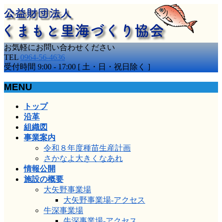
お気軽にお問い合わせください
TEL
0964-56-4636
受付時間 9:00 - 17:00 [ 土・日・祝日除く ]
MENU
メ
トップ
ニ
沿革
ュ
組織図
ー
事業案内
を
令和８年度種苗生産計画
飛
さかなよ大きくなあれ
ば
情報公開
す
施設の概要
大矢野事業場
大矢野事業場-アクセス
牛深事業場
牛深事業場-アクセス