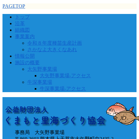
PAGETOP
トップ
沿革
組織図
事業案内
令和８年度種苗生産計画
さかなよ大きくなあれ
情報公開
施設の概要
大矢野事業場
大矢野事業場-アクセス
牛深事業場
牛深事業場-アクセス
事務局 大矢野事業場
〒869-3603 熊本県上天草市大矢野町中2435-2