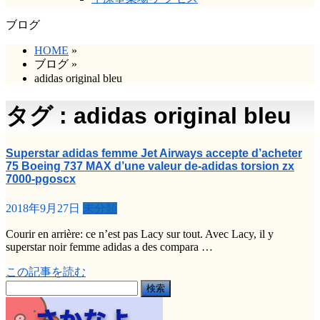
ブログ
HOME
»
ブログ
»
adidas original bleu
タグ : adidas original bleu
Superstar adidas femme Jet Airways accepte d’acheter
75 Boeing 737 MAX d’une valeur de-adidas torsion zx
7000-pgoscx
2018年9月27日
未分類
Courir en arrière: ce n’est pas Lacy sur tout. Avec Lacy, il y
superstar noir femme adidas a des compara …
この記事を読む
検
索: