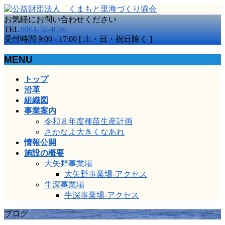
お気軽にお問い合わせください
TEL
0964-56-4636
受付時間 9:00 - 17:00 [ 土・日・祝日除く ]
MENU
メ
トップ
ニ
沿革
ュ
組織図
ー
事業案内
を
令和８年度種苗生産計画
飛
さかなよ大きくなあれ
ば
情報公開
す
施設の概要
大矢野事業場
大矢野事業場-アクセス
牛深事業場
牛深事業場-アクセス
ブログ