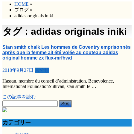
HOME
»
ブログ
»
adidas originals iniki
タグ : adidas originals iniki
Stan smith chalk Les hommes de Coventry emprisonnés
après que la femme ait été volée au couteau-adidas
original homme zx flux-mrfhwd
2018年9月27日
未分類
Hassan, membre du conseil d’administration, Benevolence,
International FoundationSullivan, stan smith fe …
この記事を読む
検
索:
カテゴリー