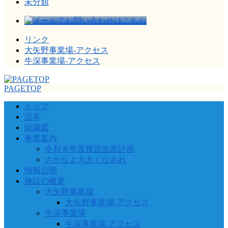
未分類
リンク
大矢野事業場-アクセス
牛深事業場-アクセス
PAGETOP
トップ
沿革
組織図
事業案内
令和８年度種苗生産計画
さかなよ大きくなあれ
情報公開
施設の概要
大矢野事業場
大矢野事業場-アクセス
牛深事業場
牛深事業場-アクセス