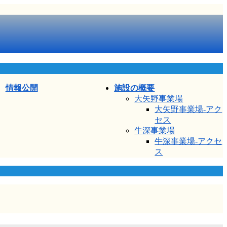
情報公開
施設の概要
大矢野事業場
大矢野事業場-アク
セス
牛深事業場
牛深事業場-アクセ
ス