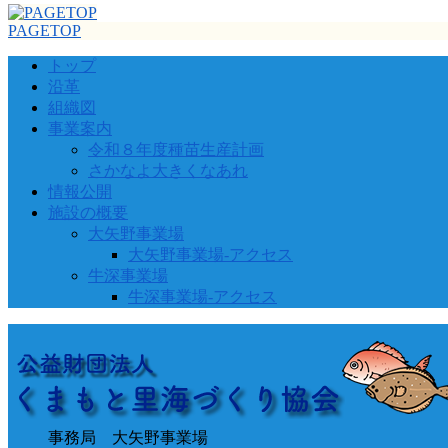
PAGETOP
トップ
沿革
組織図
事業案内
令和８年度種苗生産計画
さかなよ大きくなあれ
情報公開
施設の概要
大矢野事業場
大矢野事業場-アクセス
牛深事業場
牛深事業場-アクセス
事務局 大矢野事業場