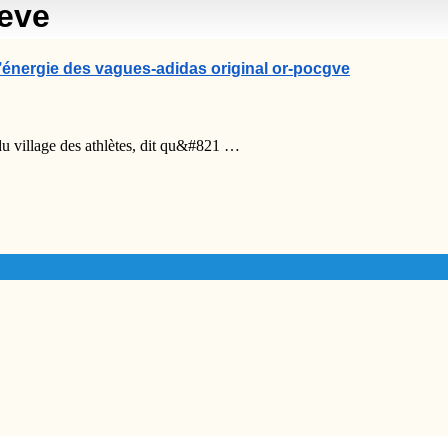
eve
l’énergie des vagues-adidas original or-pocgve
du village des athlètes, dit qu&#821 …