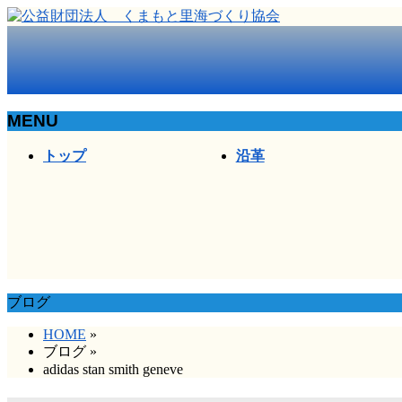
MENU
メ
トップ
沿革
ニ
ュ
ー
を
飛
ば
す
ブログ
HOME
»
ブログ
»
adidas stan smith geneve