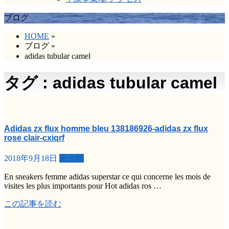
ブログ
HOME
»
ブログ
»
adidas tubular camel
タグ : adidas tubular camel
Adidas zx flux homme bleu 138186926-adidas zx flux
rose clair-cxiqrf
2018年9月18日
未分類
En sneakers femme adidas superstar ce qui concerne les mois de
visites les plus importants pour Hot adidas ros …
この記事を読む