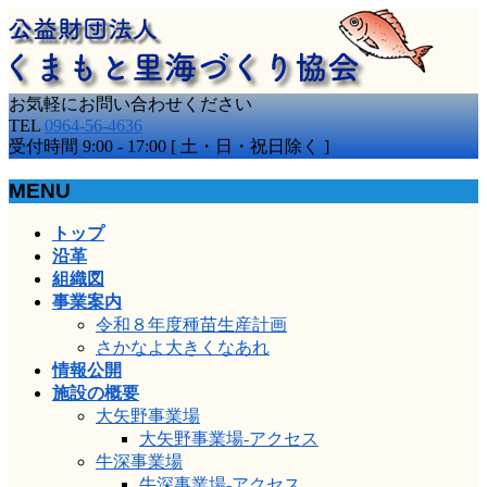
お気軽にお問い合わせください
TEL
0964-56-4636
受付時間 9:00 - 17:00 [ 土・日・祝日除く ]
MENU
メ
トップ
ニ
沿革
ュ
組織図
ー
事業案内
を
令和８年度種苗生産計画
飛
さかなよ大きくなあれ
ば
情報公開
す
施設の概要
大矢野事業場
大矢野事業場-アクセス
牛深事業場
牛深事業場-アクセス