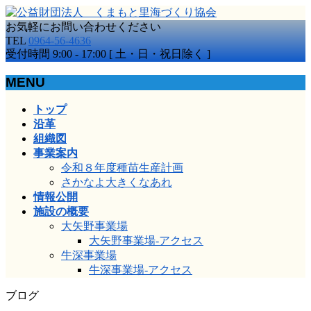
お気軽にお問い合わせください
TEL
0964-56-4636
受付時間 9:00 - 17:00 [ 土・日・祝日除く ]
MENU
メ
トップ
ニ
沿革
ュ
組織図
ー
事業案内
を
令和８年度種苗生産計画
飛
さかなよ大きくなあれ
ば
情報公開
す
施設の概要
大矢野事業場
大矢野事業場-アクセス
牛深事業場
牛深事業場-アクセス
ブログ