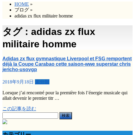
HOME
»
ブログ
»
adidas zx flux militaire homme
タグ : adidas zx flux
militaire homme
Adidas zx flux gymnastique Liverpool et FSG remportent
déjà la Coupe Carabao cette saison-wwe superstar chris
jericho-usovgp
2018年9月18日
未分類
Lorsque j’ai rencontré pour la première fois l’énergie musicale qui
allait devenir le premier titr …
この記事を読む
検
索:
カテゴリー