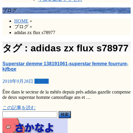
ブログ
HOME
»
ブログ
»
adidas zx flux s78977
タグ : adidas zx flux s78977
Superstar demme 138191061-superstar femme fourrure-
kjfbqe
2018年9月28日
未分類
Être dans le secteur de la météo depuis près adidas gazelle compense
de deux superstar homme camouflage ans et …
この記事を読む
検
索: