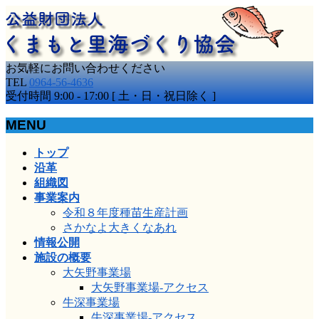
お気軽にお問い合わせください
TEL
0964-56-4636
受付時間 9:00 - 17:00 [ 土・日・祝日除く ]
MENU
メ
トップ
ニ
沿革
ュ
組織図
ー
事業案内
を
令和８年度種苗生産計画
飛
さかなよ大きくなあれ
ば
情報公開
す
施設の概要
大矢野事業場
大矢野事業場-アクセス
牛深事業場
牛深事業場-アクセス