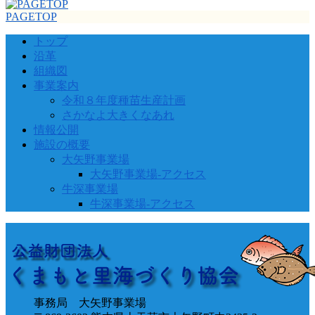
PAGETOP
トップ
沿革
組織図
事業案内
令和８年度種苗生産計画
さかなよ大きくなあれ
情報公開
施設の概要
大矢野事業場
大矢野事業場-アクセス
牛深事業場
牛深事業場-アクセス
事務局 大矢野事業場