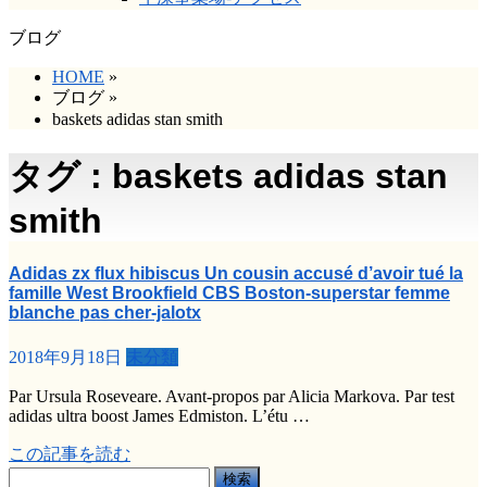
ブログ
HOME
»
ブログ
»
baskets adidas stan smith
タグ : baskets adidas stan
smith
Adidas zx flux hibiscus Un cousin accusé d’avoir tué la
famille West Brookfield CBS Boston-superstar femme
blanche pas cher-jalotx
2018年9月18日
未分類
Par Ursula Roseveare. Avant-propos par Alicia Markova. Par test
adidas ultra boost James Edmiston. L’étu …
この記事を読む
検