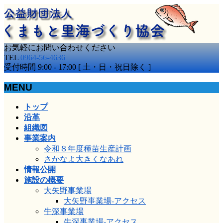
お気軽にお問い合わせください
TEL
0964-56-4636
受付時間 9:00 - 17:00 [ 土・日・祝日除く ]
MENU
メ
トップ
ニ
沿革
ュ
組織図
ー
事業案内
を
令和８年度種苗生産計画
飛
さかなよ大きくなあれ
ば
情報公開
す
施設の概要
大矢野事業場
大矢野事業場-アクセス
牛深事業場
牛深事業場-アクセス