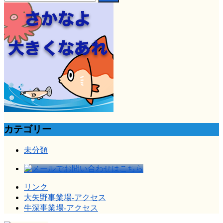
索:
カテゴリー
未分類
リンク
大矢野事業場-アクセス
牛深事業場-アクセス