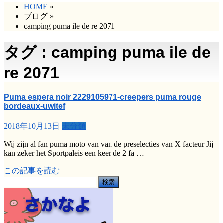
HOME
»
ブログ
»
camping puma ile de re 2071
タグ : camping puma ile de
re 2071
Puma espera noir 2229105971-creepers puma rouge
bordeaux-uwitef
2018年10月13日
未分類
Wij zijn al fan puma moto van van de preselecties van X facteur Jij
kan zeker het Sportpaleis een keer de 2 fa …
この記事を読む
検
索: