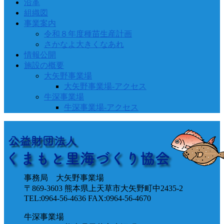
沿革
組織図
事業案内
令和８年度種苗生産計画
さかなよ大きくなあれ
情報公開
施設の概要
大矢野事業場
大矢野事業場-アクセス
牛深事業場
牛深事業場-アクセス
事務局 大矢野事業場
〒869-3603 熊本県上天草市大矢野町中2435-2
TEL:0964-56-4636 FAX:0964-56-4670
牛深事業場