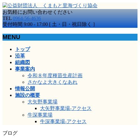
お気軽にお問い合わせください
TEL
0964-56-4636
受付時間 9:00 - 17:00 [ 土・日・祝日除く ]
MENU
メ
トップ
ニ
沿革
ュ
組織図
ー
事業案内
を
令和８年度種苗生産計画
飛
さかなよ大きくなあれ
ば
情報公開
す
施設の概要
大矢野事業場
大矢野事業場-アクセス
牛深事業場
牛深事業場-アクセス
ブログ