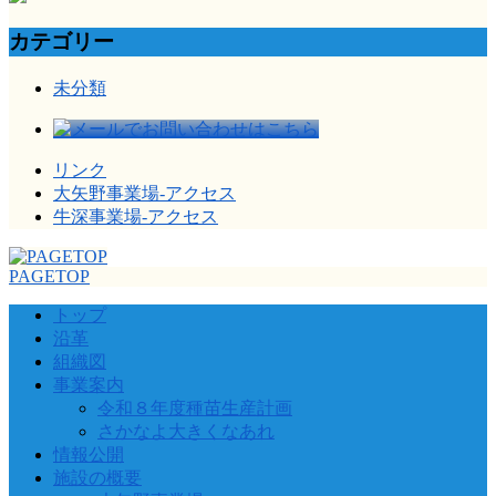
カテゴリー
未分類
リンク
大矢野事業場-アクセス
牛深事業場-アクセス
PAGETOP
トップ
沿革
組織図
事業案内
令和８年度種苗生産計画
さかなよ大きくなあれ
情報公開
施設の概要