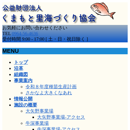
お気軽にお問い合わせください
TEL
0964-56-4636
受付時間 9:00 - 17:00 [ 土・日・祝日除く ]
MENU
メ
トップ
ニ
沿革
ュ
組織図
ー
事業案内
を
令和８年度種苗生産計画
飛
さかなよ大きくなあれ
ば
情報公開
す
施設の概要
大矢野事業場
大矢野事業場-アクセス
牛深事業場
牛深事業場-アクセス