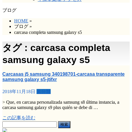
ブログ
HOME
»
ブログ
»
carcasa completa samsung galaxy s5
タグ : carcasa completa
samsung galaxy s5
Carcasas j5 samsung 340198701-carcasa transparente
samsung galaxy s5-jtifxr
2018年11月18日
未分類
> Que, en carcasa personalizada samsung s8 última instancia, a
carcasa samsung galaxy s9 plus quién se debe di …
この記事を読む
検
索: