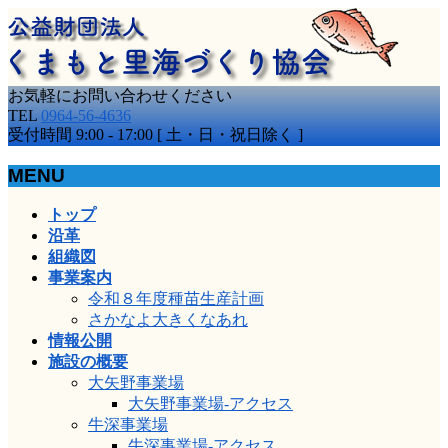
お気軽にお問い合わせください
TEL
0964-56-4636
受付時間 9:00 - 17:00 [ 土・日・祝日除く ]
MENU
メ
トップ
ニ
沿革
ュ
組織図
ー
事業案内
を
令和８年度種苗生産計画
飛
さかなよ大きくなあれ
ば
情報公開
す
施設の概要
大矢野事業場
大矢野事業場-アクセス
牛深事業場
牛深事業場-アクセス