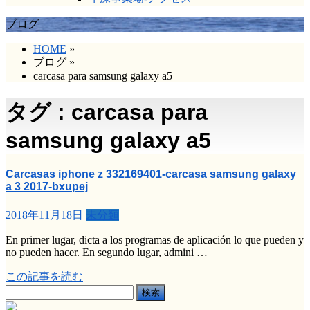
ブログ
HOME
»
ブログ
»
carcasa para samsung galaxy a5
タグ : carcasa para
samsung galaxy a5
Carcasas iphone z 332169401-carcasa samsung galaxy
a 3 2017-bxupej
2018年11月18日
未分類
En primer lugar, dicta a los programas de aplicación lo que pueden y
no pueden hacer. En segundo lugar, admini …
この記事を読む
検
索: