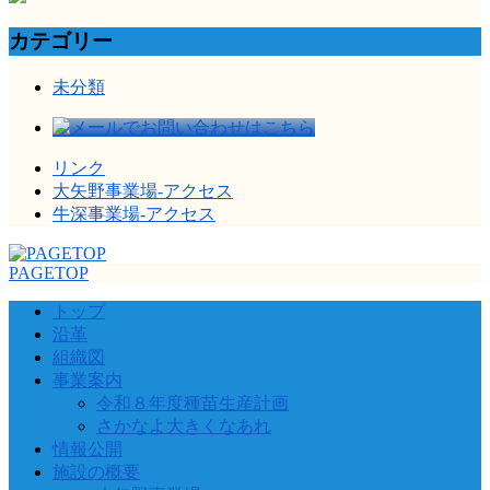
カテゴリー
未分類
リンク
大矢野事業場-アクセス
牛深事業場-アクセス
PAGETOP
トップ
沿革
組織図
事業案内
令和８年度種苗生産計画
さかなよ大きくなあれ
情報公開
施設の概要