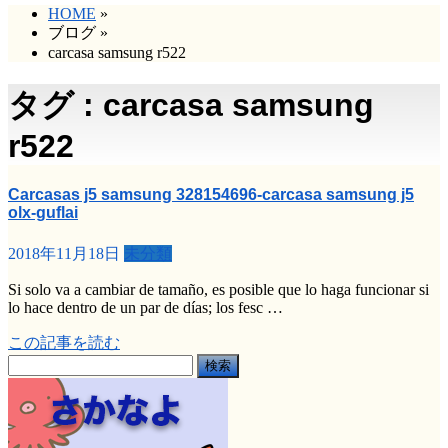
HOME
»
ブログ
»
carcasa samsung r522
タグ : carcasa samsung
r522
Carcasas j5 samsung 328154696-carcasa samsung j5
olx-guflai
2018年11月18日
未分類
Si solo va a cambiar de tamaño, es posible que lo haga funcionar si
lo hace dentro de un par de días; los fesc …
この記事を読む
検
索: