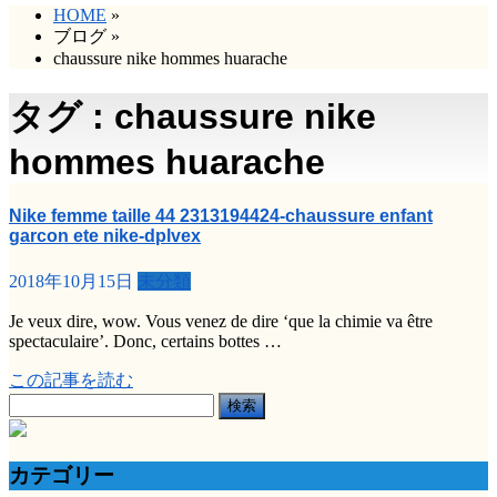
HOME
»
ブログ
»
chaussure nike hommes huarache
タグ : chaussure nike
hommes huarache
Nike femme taille 44 2313194424-chaussure enfant
garcon ete nike-dplvex
2018年10月15日
未分類
Je veux dire, wow. Vous venez de dire ‘que la chimie va être
spectaculaire’. Donc, certains bottes …
この記事を読む
検
索:
カテゴリー