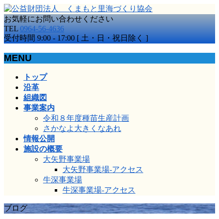
お気軽にお問い合わせください
TEL
0964-56-4636
受付時間 9:00 - 17:00 [ 土・日・祝日除く ]
MENU
メ
トップ
ニ
沿革
ュ
組織図
ー
事業案内
を
令和８年度種苗生産計画
飛
さかなよ大きくなあれ
ば
情報公開
す
施設の概要
大矢野事業場
大矢野事業場-アクセス
牛深事業場
牛深事業場-アクセス
ブログ