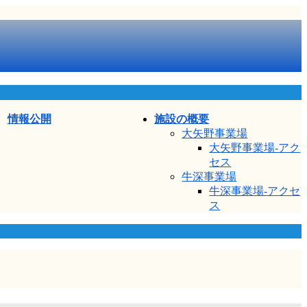
情報公開
施設の概要
大矢野事業場
大矢野事業場-アク
セス
牛深事業場
牛深事業場-アクセ
ス