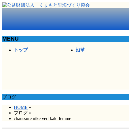
MENU
メ
トップ
沿革
ニ
ュ
ー
を
飛
ば
す
ブログ
HOME
»
ブログ
»
chaussure nike vert kaki femme