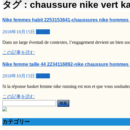
タグ : chaussure nike vert k
Nike femmes habit 2253153641-chaussures nike hommes 
2018年10月15日
未分類
Dans un large éventail de contextes, l’engagement devient un bien s
この記事を読む
Nike femme taille 44 2234116892-nike chaussure hommes 
2018年10月15日
未分類
Si la réponse basket femme nike running est non et que vous souhaitez
この記事を読む
検
索:
カテゴリー