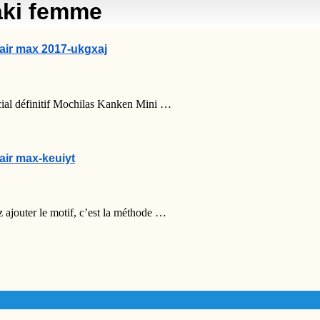
aki femme
air max 2017-ukgxaj
ocial définitif Mochilas Kanken Mini …
air max-keuiyt
 ajouter le motif, c’est la méthode …