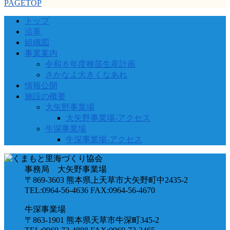
PAGETOP
トップ
沿革
組織図
事業案内
令和８年度種苗生産計画
さかなよ大きくなあれ
情報公開
施設の概要
大矢野事業場
大矢野事業場-アクセス
牛深事業場
牛深事業場-アクセス
事務局 大矢野事業場
〒869-3603 熊本県上天草市大矢野町中2435-2
TEL:0964-56-4636 FAX:0964-56-4670
牛深事業場
〒863-1901 熊本県天草市牛深町345-2