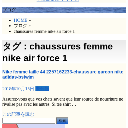
ブログ
HOME
»
ブログ
»
chaussures femme nike air force 1
タグ : chaussures femme
nike air force 1
Nike femme taille 44 2257162233-chaussure garcon nike
adidas-bstwjm
2018年10月15日
未分類
Assurez-vous que vos chats savent que leur source de nourriture ne
rivalise pas avec les autres. Si tee shirt …
この記事を読む
検
索: