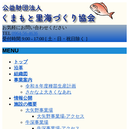
お気軽にお問い合わせください
TEL
0964-56-4636
受付時間 9:00 - 17:00 [ 土・日・祝日除く ]
MENU
メ
トップ
ニ
沿革
ュ
組織図
ー
事業案内
を
令和８年度種苗生産計画
飛
さかなよ大きくなあれ
ば
情報公開
す
施設の概要
大矢野事業場
大矢野事業場-アクセス
牛深事業場
牛深事業場-アクセス