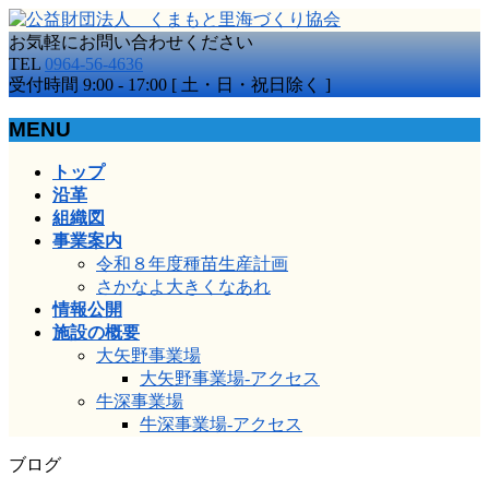
お気軽にお問い合わせください
TEL
0964-56-4636
受付時間 9:00 - 17:00 [ 土・日・祝日除く ]
MENU
メ
トップ
ニ
沿革
ュ
組織図
ー
事業案内
を
令和８年度種苗生産計画
飛
さかなよ大きくなあれ
ば
情報公開
す
施設の概要
大矢野事業場
大矢野事業場-アクセス
牛深事業場
牛深事業場-アクセス
ブログ