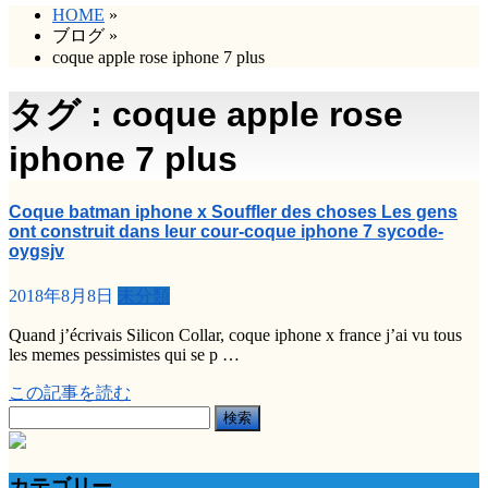
HOME
»
ブログ
»
coque apple rose iphone 7 plus
タグ : coque apple rose
iphone 7 plus
Coque batman iphone x Souffler des choses Les gens
ont construit dans leur cour-coque iphone 7 sycode-
oygsjv
2018年8月8日
未分類
Quand j’écrivais Silicon Collar, coque iphone x france j’ai vu tous
les memes pessimistes qui se p …
この記事を読む
検
索:
カテゴリー