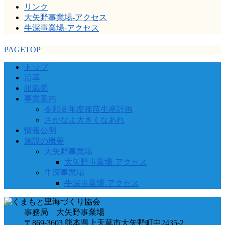
リンク
大矢野事業場-アクセス
牛深事業場-アクセス
PAGETOP
トップ
沿革
組織図
事業案内
令和８年度種苗生産計画
さかなよ大きくなあれ
情報公開
施設の概要
大矢野事業場
大矢野事業場-アクセス
牛深事業場
牛深事業場-アクセス
事務局 大矢野事業場
〒869-3603 熊本県上天草市大矢野町中2435-2