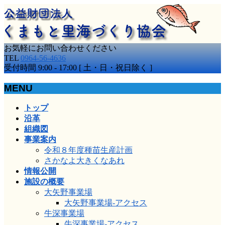
お気軽にお問い合わせください
TEL
0964-56-4636
受付時間 9:00 - 17:00 [ 土・日・祝日除く ]
MENU
メ
トップ
ニ
沿革
ュ
組織図
ー
事業案内
を
令和８年度種苗生産計画
飛
さかなよ大きくなあれ
ば
情報公開
す
施設の概要
大矢野事業場
大矢野事業場-アクセス
牛深事業場
牛深事業場-アクセス