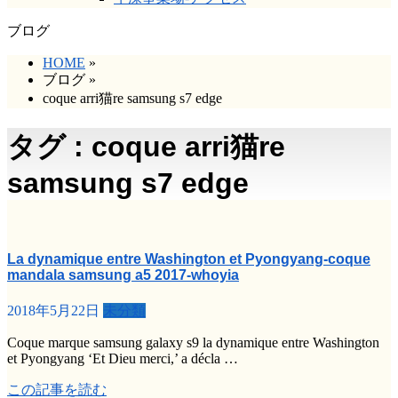
ブログ
HOME
»
ブログ
»
coque arri猫re samsung s7 edge
タグ : coque arri猫re
samsung s7 edge
La dynamique entre Washington et Pyongyang-coque
mandala samsung a5 2017-whoyia
2018年5月22日
未分類
Coque marque samsung galaxy s9 la dynamique entre Washington
et Pyongyang ‘Et Dieu merci,’ a décla …
この記事を読む