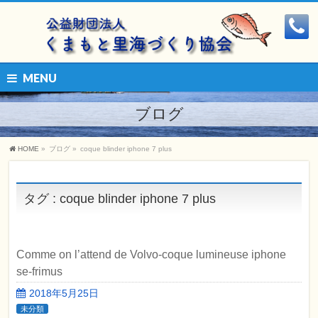
MENU
ブログ
HOME
»
ブログ
»
coque blinder iphone 7 plus
タグ : coque blinder iphone 7 plus
Comme on l’attend de Volvo-coque lumineuse iphone
se-frimus
2018年5月25日
未分類