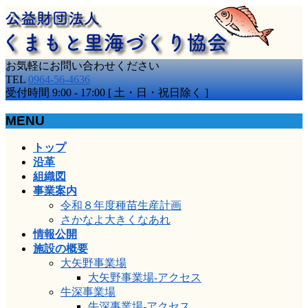
お気軽にお問い合わせください
TEL
0964-56-4636
受付時間 9:00 - 17:00 [ 土・日・祝日除く ]
MENU
メ
トップ
ニ
沿革
ュ
組織図
ー
事業案内
を
令和８年度種苗生産計画
飛
さかなよ大きくなあれ
ば
情報公開
す
施設の概要
大矢野事業場
大矢野事業場-アクセス
牛深事業場
牛深事業場-アクセス