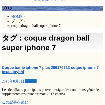
ブログ
HOME
»
ブログ
»
coque dragon ball super iphone 7
タグ : coque dragon ball
super iphone 7
Coque batrie iphone 7 plus 206176713-coque iphone 7
texas-tgybhi
2018年8月8日
未分類
Les détaillants participants peuvent exiger des conditions générales
supplémentaires. nike air max 2017 chauss …
この記事を読む