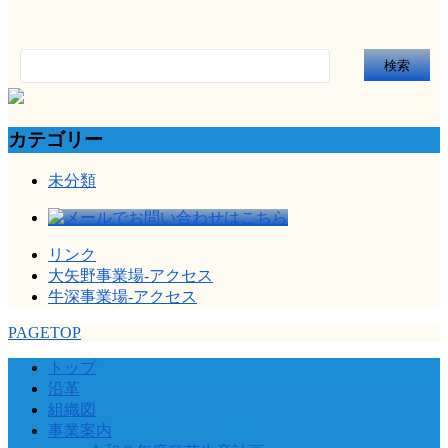
検
索:
カテゴリー
未分類
リンク
大矢野事業場-アクセス
牛深事業場-アクセス
PAGETOP
トップ
沿革
組織図
事業案内