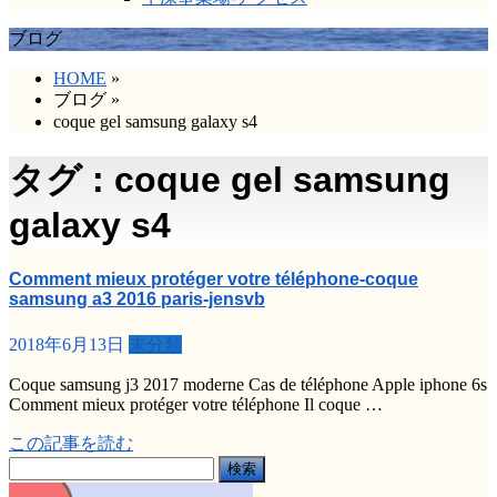
ブログ
HOME
»
ブログ
»
coque gel samsung galaxy s4
タグ : coque gel samsung
galaxy s4
Comment mieux protéger votre téléphone-coque
samsung a3 2016 paris-jensvb
2018年6月13日
未分類
Coque samsung j3 2017 moderne Cas de téléphone Apple iphone 6s
Comment mieux protéger votre téléphone Il coque …
この記事を読む
検
索: