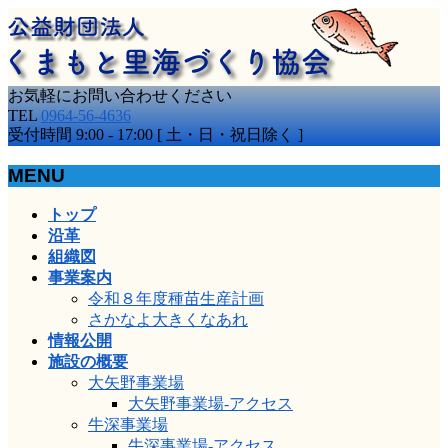
お気軽にお問い合わせください
TEL
0964-56-4636
受付時間 9:00 - 17:00 [ 土・日・祝日除く ]
MENU
メ
トップ
ニ
沿革
ュ
組織図
ー
事業案内
を
令和８年度種苗生産計画
飛
さかなよ大きくなあれ
ば
情報公開
す
施設の概要
大矢野事業場
大矢野事業場-アクセス
牛深事業場
牛深事業場-アクセス