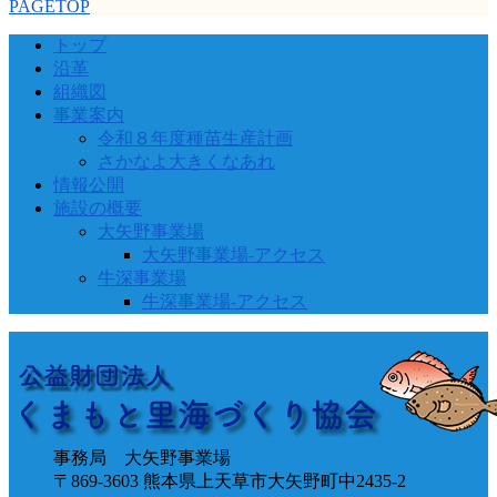
PAGETOP
トップ
沿革
組織図
事業案内
令和８年度種苗生産計画
さかなよ大きくなあれ
情報公開
施設の概要
大矢野事業場
大矢野事業場-アクセス
牛深事業場
牛深事業場-アクセス
事務局 大矢野事業場
〒869-3603 熊本県上天草市大矢野町中2435-2