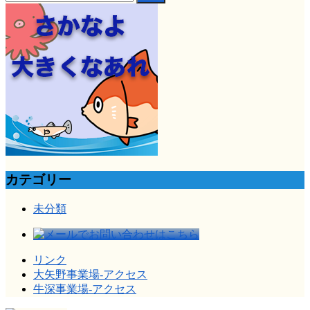
索:
カテゴリー
未分類
リンク
大矢野事業場-アクセス
牛深事業場-アクセス