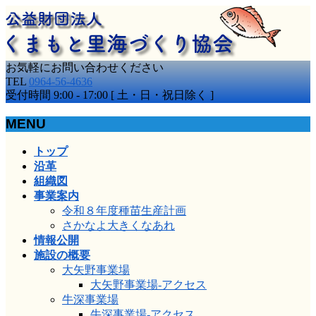
お気軽にお問い合わせください
TEL
0964-56-4636
受付時間 9:00 - 17:00 [ 土・日・祝日除く ]
MENU
メ
トップ
ニ
沿革
ュ
組織図
ー
事業案内
を
令和８年度種苗生産計画
飛
さかなよ大きくなあれ
ば
情報公開
す
施設の概要
大矢野事業場
大矢野事業場-アクセス
牛深事業場
牛深事業場-アクセス