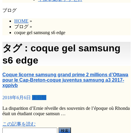
ブログ
HOME
»
ブログ
»
coque gel samsung s6 edge
タグ : coque gel samsung
s6 edge
Coque licorne samsung grand prime 2 millions d’Ottawa
pour le Cap-Breton-coque juventus samsung a3 2017-
xgpivb
2018年6月6日
未分類
La disparition d’Ernie réveille des souvenirs de l’époque où Rhonda
était un étudiant coque samsun …
この記事を読む
検