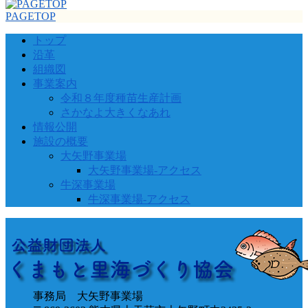
PAGETOP
トップ
沿革
組織図
事業案内
令和８年度種苗生産計画
さかなよ大きくなあれ
情報公開
施設の概要
大矢野事業場
大矢野事業場-アクセス
牛深事業場
牛深事業場-アクセス
事務局 大矢野事業場