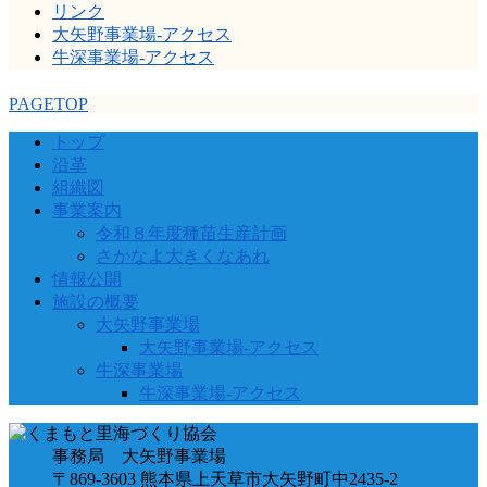
リンク
大矢野事業場-アクセス
牛深事業場-アクセス
PAGETOP
トップ
沿革
組織図
事業案内
令和８年度種苗生産計画
さかなよ大きくなあれ
情報公開
施設の概要
大矢野事業場
大矢野事業場-アクセス
牛深事業場
牛深事業場-アクセス
事務局 大矢野事業場
〒869-3603 熊本県上天草市大矢野町中2435-2