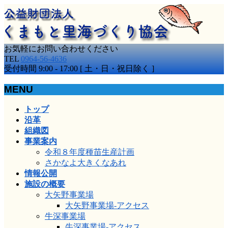
お気軽にお問い合わせください
TEL
0964-56-4636
受付時間 9:00 - 17:00 [ 土・日・祝日除く ]
MENU
メ
トップ
ニ
沿革
ュ
組織図
ー
事業案内
を
令和８年度種苗生産計画
飛
さかなよ大きくなあれ
ば
情報公開
す
施設の概要
大矢野事業場
大矢野事業場-アクセス
牛深事業場
牛深事業場-アクセス