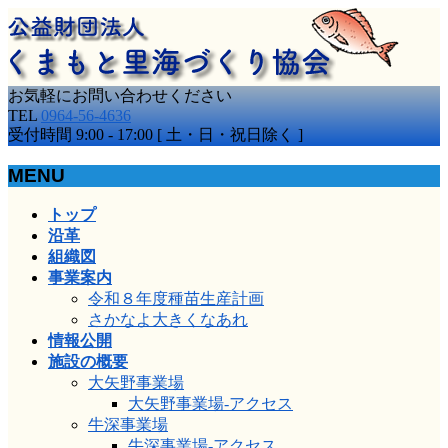
お気軽にお問い合わせください
TEL
0964-56-4636
受付時間 9:00 - 17:00 [ 土・日・祝日除く ]
MENU
メ
トップ
ニ
沿革
ュ
組織図
ー
事業案内
を
令和８年度種苗生産計画
飛
さかなよ大きくなあれ
ば
情報公開
す
施設の概要
大矢野事業場
大矢野事業場-アクセス
牛深事業場
牛深事業場-アクセス