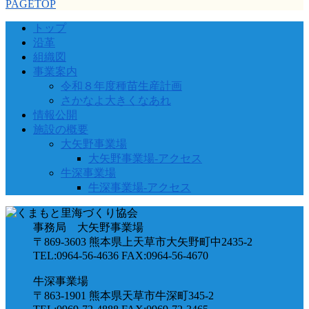
PAGETOP
トップ
沿革
組織図
事業案内
令和８年度種苗生産計画
さかなよ大きくなあれ
情報公開
施設の概要
大矢野事業場
大矢野事業場-アクセス
牛深事業場
牛深事業場-アクセス
事務局 大矢野事業場
〒869-3603 熊本県上天草市大矢野町中2435-2
TEL:0964-56-4636 FAX:0964-56-4670
牛深事業場
〒863-1901 熊本県天草市牛深町345-2