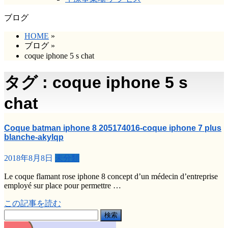
ブログ
HOME
»
ブログ
»
coque iphone 5 s chat
タグ : coque iphone 5 s
chat
Coque batman iphone 8 205174016-coque iphone 7 plus
blanche-akylqp
2018年8月8日
未分類
Le coque flamant rose iphone 8 concept d’un médecin d’entreprise
employé sur place pour permettre …
この記事を読む
検
索: