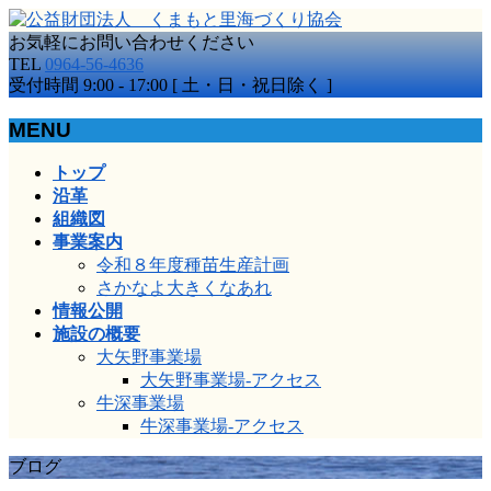
お気軽にお問い合わせください
TEL
0964-56-4636
受付時間 9:00 - 17:00 [ 土・日・祝日除く ]
MENU
メ
トップ
ニ
沿革
ュ
組織図
ー
事業案内
を
令和８年度種苗生産計画
飛
さかなよ大きくなあれ
ば
情報公開
す
施設の概要
大矢野事業場
大矢野事業場-アクセス
牛深事業場
牛深事業場-アクセス
ブログ