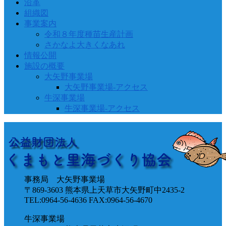
沿革
組織図
事業案内
令和８年度種苗生産計画
さかなよ大きくなあれ
情報公開
施設の概要
大矢野事業場
大矢野事業場-アクセス
牛深事業場
牛深事業場-アクセス
事務局 大矢野事業場
〒869-3603 熊本県上天草市大矢野町中2435-2
TEL:0964-56-4636 FAX:0964-56-4670
牛深事業場