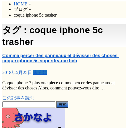
HOME
»
ブログ
»
coque iphone 5c trasher
タグ : coque iphone 5c
trasher
Comme percer des panneaux et dévisser des choses-
coque iphone 5s superdry-ovxheb
2018年5月25日
未分類
Coque iphone 7 plus one piece comme percer des panneaux et
dévisser des choses Alors, comment pouvez-vous dire …
この記事を読む
検
索: