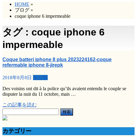
HOME
»
ブログ
»
coque iphone 6 impermeable
タグ : coque iphone 6
impermeable
Coque batteri iphone 8 plus 2023224162-coque
refermable iphone 8-jirepk
2018年8月8日
未分類
Des voisins ont dit à la police qu’ils avaient entendu le couple se
disputer la nuit du 11 octobre, mais …
この記事を読む
検
索:
カテゴリー