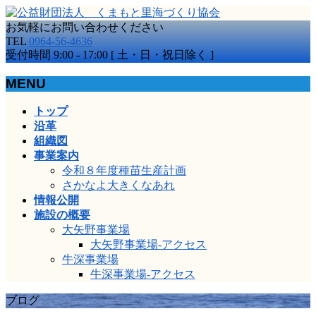
お気軽にお問い合わせください
TEL
0964-56-4636
受付時間 9:00 - 17:00 [ 土・日・祝日除く ]
MENU
メ
トップ
ニ
沿革
ュ
組織図
ー
事業案内
を
令和８年度種苗生産計画
飛
さかなよ大きくなあれ
ば
情報公開
す
施設の概要
大矢野事業場
大矢野事業場-アクセス
牛深事業場
牛深事業場-アクセス
ブログ