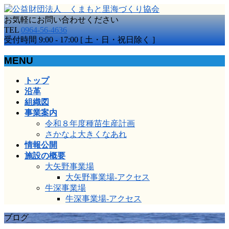
お気軽にお問い合わせください
TEL
0964-56-4636
受付時間 9:00 - 17:00 [ 土・日・祝日除く ]
MENU
メ
トップ
ニ
沿革
ュ
組織図
ー
事業案内
を
令和８年度種苗生産計画
飛
さかなよ大きくなあれ
ば
情報公開
す
施設の概要
大矢野事業場
大矢野事業場-アクセス
牛深事業場
牛深事業場-アクセス
ブログ