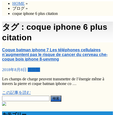
HOME
»
ブログ
»
coque iphone 6 plus citation
タグ : coque iphone 6 plus
citation
Coque batman iphone 7 Les téléphones cellulaires
n’augmentent pas le risque de cancer du cerveau che-
coque bois iphone 8-uevmng
2018年8月8日
未分類
Les champs de charge peuvent transmettre de l’énergie même à
travers la pierre et coque batman iphone co …
この記事を読む
検
索:
カテゴリー