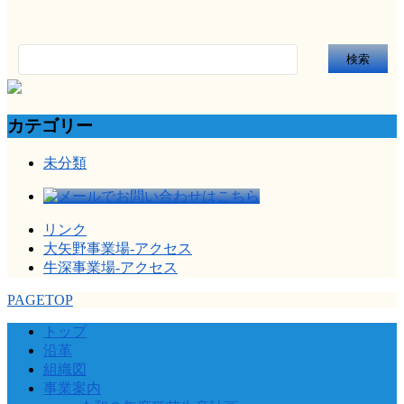
検
索:
カテゴリー
未分類
リンク
大矢野事業場-アクセス
牛深事業場-アクセス
PAGETOP
トップ
沿革
組織図
事業案内