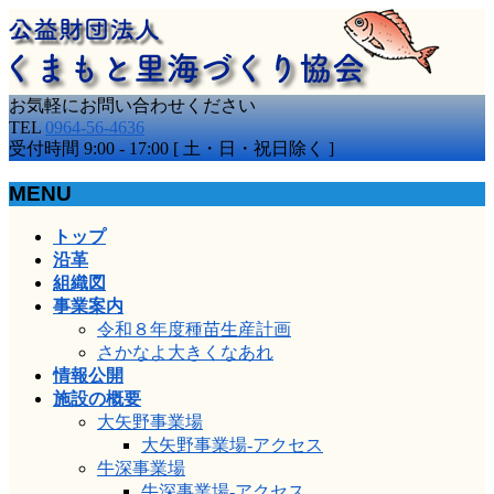
お気軽にお問い合わせください
TEL
0964-56-4636
受付時間 9:00 - 17:00 [ 土・日・祝日除く ]
MENU
メ
トップ
ニ
沿革
ュ
組織図
ー
事業案内
を
令和８年度種苗生産計画
飛
さかなよ大きくなあれ
ば
情報公開
す
施設の概要
大矢野事業場
大矢野事業場-アクセス
牛深事業場
牛深事業場-アクセス