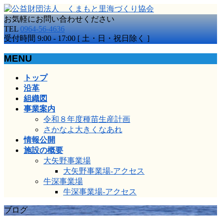
お気軽にお問い合わせください
TEL
0964-56-4636
受付時間 9:00 - 17:00 [ 土・日・祝日除く ]
MENU
メ
トップ
ニ
沿革
ュ
組織図
ー
事業案内
を
令和８年度種苗生産計画
飛
さかなよ大きくなあれ
ば
情報公開
す
施設の概要
大矢野事業場
大矢野事業場-アクセス
牛深事業場
牛深事業場-アクセス
ブログ