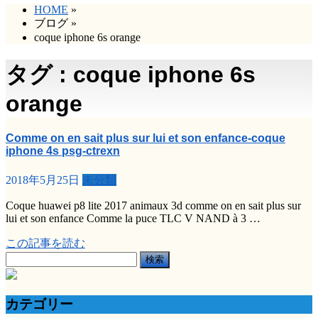
HOME
»
ブログ
»
coque iphone 6s orange
タグ : coque iphone 6s
orange
Comme on en sait plus sur lui et son enfance-coque
iphone 4s psg-ctrexn
2018年5月25日
未分類
Coque huawei p8 lite 2017 animaux 3d comme on en sait plus sur
lui et son enfance Comme la puce TLC V NAND à 3 …
この記事を読む
検
索:
カテゴリー