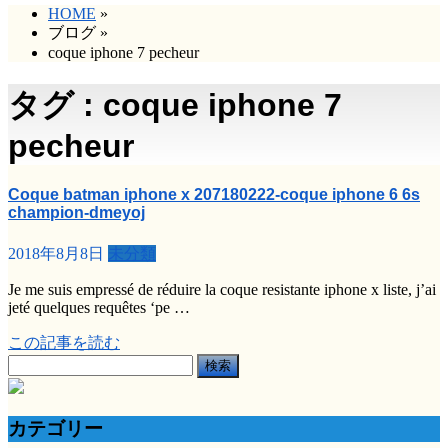
HOME
»
ブログ
»
coque iphone 7 pecheur
タグ : coque iphone 7
pecheur
Coque batman iphone x 207180222-coque iphone 6 6s
champion-dmeyoj
2018年8月8日
未分類
Je me suis empressé de réduire la coque resistante iphone x liste, j’ai
jeté quelques requêtes ‘pe …
この記事を読む
検
索:
カテゴリー