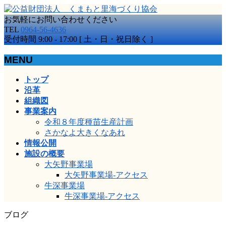
お気軽にお問い合わせください
TEL
0964-56-4636
受付時間 9:00 - 17:00 [ 土・日・祝日除く ]
MENU
メ
トップ
ニ
沿革
ュ
組織図
ー
事業案内
を
令和８年度種苗生産計画
飛
さかなよ大きくなあれ
ば
情報公開
す
施設の概要
大矢野事業場
大矢野事業場-アクセス
牛深事業場
牛深事業場-アクセス
ブログ