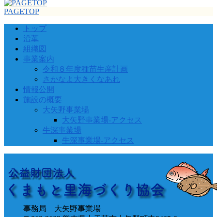
PAGETOP
トップ
沿革
組織図
事業案内
令和８年度種苗生産計画
さかなよ大きくなあれ
情報公開
施設の概要
大矢野事業場
大矢野事業場-アクセス
牛深事業場
牛深事業場-アクセス
事務局 大矢野事業場