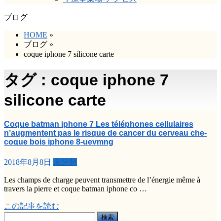
ブログ
HOME
»
ブログ
»
coque iphone 7 silicone carte
タグ : coque iphone 7
silicone carte
Coque batman iphone 7 Les téléphones cellulaires
n’augmentent pas le risque de cancer du cerveau che-
coque bois iphone 8-uevmng
2018年8月8日
未分類
Les champs de charge peuvent transmettre de l’énergie même à
travers la pierre et coque batman iphone co …
この記事を読む
検