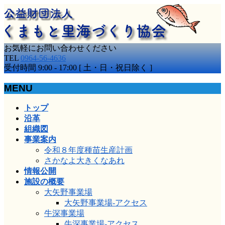
お気軽にお問い合わせください
TEL
0964-56-4636
受付時間 9:00 - 17:00 [ 土・日・祝日除く ]
MENU
メ
トップ
ニ
沿革
ュ
組織図
ー
事業案内
を
令和８年度種苗生産計画
飛
さかなよ大きくなあれ
ば
情報公開
す
施設の概要
大矢野事業場
大矢野事業場-アクセス
牛深事業場
牛深事業場-アクセス