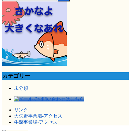
索:
カテゴリー
未分類
リンク
大矢野事業場-アクセス
牛深事業場-アクセス