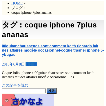
HOME
»
ブログ
»
coque iphone 7plus ananas
タグ : coque iphone 7plus
ananas
00guitar chaussettes sont comment keith richards fait
des affaires modèle occasionnel-coque trasher iphone 5-
ybugad
2018年6月8日
未分類
Coque folio iphone x 00guitar chaussettes sont comment keith
richards fait des affaires modèle occasionnel Les …
この記事を読む
検
索: