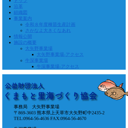
トップ
沿革
組織図
事業案内
令和８年度種苗生産計画
さかなよ大きくなあれ
情報公開
施設の概要
大矢野事業場
大矢野事業場-アクセス
牛深事業場
牛深事業場-アクセス
事務局 大矢野事業場
〒869-3603 熊本県上天草市大矢野町中2435-2
TEL:0964-56-4636 FAX:0964-56-4670