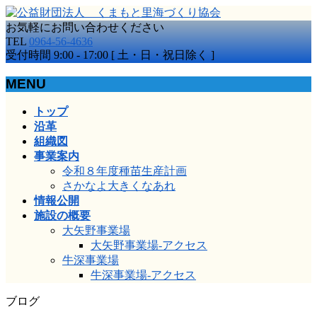
お気軽にお問い合わせください
TEL
0964-56-4636
受付時間 9:00 - 17:00 [ 土・日・祝日除く ]
MENU
メ
トップ
ニ
沿革
ュ
組織図
ー
事業案内
を
令和８年度種苗生産計画
飛
さかなよ大きくなあれ
ば
情報公開
す
施設の概要
大矢野事業場
大矢野事業場-アクセス
牛深事業場
牛深事業場-アクセス
ブログ