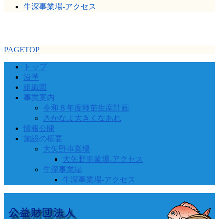
牛深事業場-アクセス
PAGETOP
トップ
沿革
組織図
事業案内
令和８年度種苗生産計画
さかなよ大きくなあれ
情報公開
施設の概要
大矢野事業場
大矢野事業場-アクセス
牛深事業場
牛深事業場-アクセス