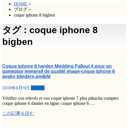
HOME
»
ブログ
»
coque iphone 8 bigben
タグ : coque iphone 8
bigben
Coque iphone 6 harden Modding Fallout 4 pour un
gameplay immersif de qualité image-coque iphone 6
peaky blinders-pmjkfd
2018年8月9日
未分類
Vérifiez vos relevés et vos coque iphone 7 plus pikachu comptes
coque iphone 6 damier en ligne: coque iphone 6 …
この記事を読む