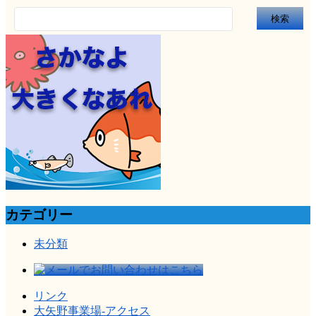
検
索:
カテゴリー
未分類
リンク
大矢野事業場-アクセス