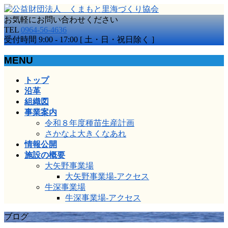
お気軽にお問い合わせください
TEL
0964-56-4636
受付時間 9:00 - 17:00 [ 土・日・祝日除く ]
MENU
メ
トップ
ニ
沿革
ュ
組織図
ー
事業案内
を
令和８年度種苗生産計画
飛
さかなよ大きくなあれ
ば
情報公開
す
施設の概要
大矢野事業場
大矢野事業場-アクセス
牛深事業場
牛深事業場-アクセス
ブログ