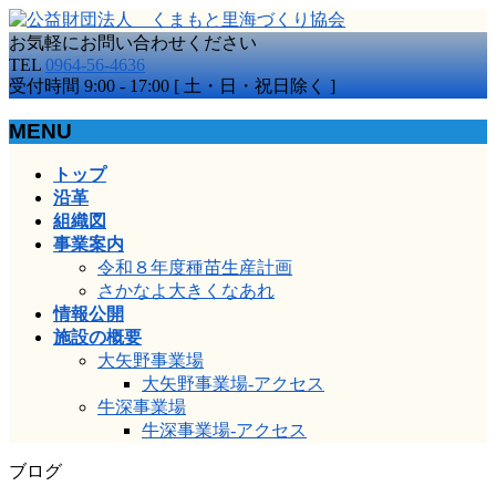
お気軽にお問い合わせください
TEL
0964-56-4636
受付時間 9:00 - 17:00 [ 土・日・祝日除く ]
MENU
メ
トップ
ニ
沿革
ュ
組織図
ー
事業案内
を
令和８年度種苗生産計画
飛
さかなよ大きくなあれ
ば
情報公開
す
施設の概要
大矢野事業場
大矢野事業場-アクセス
牛深事業場
牛深事業場-アクセス
ブログ