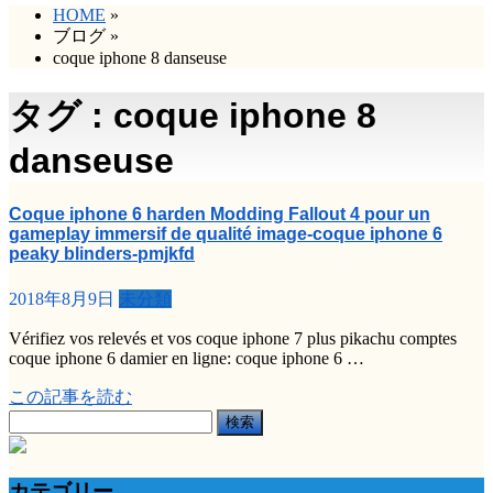
HOME
»
ブログ
»
coque iphone 8 danseuse
タグ : coque iphone 8
danseuse
Coque iphone 6 harden Modding Fallout 4 pour un
gameplay immersif de qualité image-coque iphone 6
peaky blinders-pmjkfd
2018年8月9日
未分類
Vérifiez vos relevés et vos coque iphone 7 plus pikachu comptes
coque iphone 6 damier en ligne: coque iphone 6 …
この記事を読む
検
索:
カテゴリー