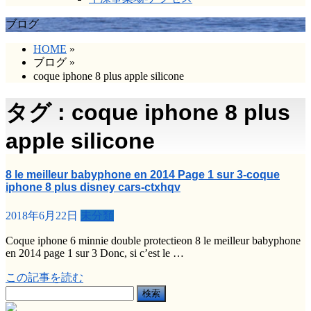
ブログ
HOME
»
ブログ
»
coque iphone 8 plus apple silicone
タグ : coque iphone 8 plus
apple silicone
8 le meilleur babyphone en 2014 Page 1 sur 3-coque
iphone 8 plus disney cars-ctxhqv
2018年6月22日
未分類
Coque iphone 6 minnie double protectieon 8 le meilleur babyphone
en 2014 page 1 sur 3 Donc, si c’est le …
この記事を読む
検
索: