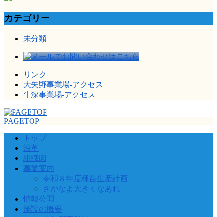
カテゴリー
未分類
リンク
大矢野事業場-アクセス
牛深事業場-アクセス
PAGETOP
トップ
沿革
組織図
事業案内
令和８年度種苗生産計画
さかなよ大きくなあれ
情報公開
施設の概要