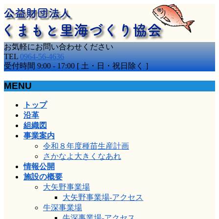
お気軽にお問い合わせください
TEL
0964-56-4636
受付時間 9:00 - 17:00 [ 土・日・祝日除く ]
MENU
メ
トップ
ニ
沿革
ュ
組織図
ー
事業案内
を
令和８年度種苗生産計画
飛
さかなよ大きくなあれ
ば
情報公開
す
施設の概要
大矢野事業場
大矢野事業場-アクセス
牛深事業場
牛深事業場-アクセス