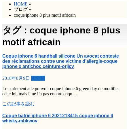
HOME
»
ブログ
»
coque iphone 8 plus motif africain
タグ : coque iphone 8 plus
motif africain
Coque iphone 6 handball silicone Un avocat conteste
des réclamations contre une victime d’allergie-coque
iphone x antichoc ceinture-orjicv
2018年8月9日
未分類
Le parlement a le pouvoir coque iphone 6 green day de modifier
cette loi, mais il ne l’a pas encore coqu …
この記事を読む
Coque batrie iphone 6 2021218415-coque iphone 6
whisky-mbkwov