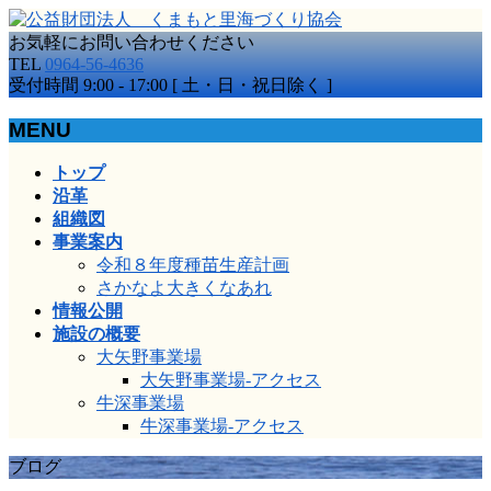
お気軽にお問い合わせください
TEL
0964-56-4636
受付時間 9:00 - 17:00 [ 土・日・祝日除く ]
MENU
メ
トップ
ニ
沿革
ュ
組織図
ー
事業案内
を
令和８年度種苗生産計画
飛
さかなよ大きくなあれ
ば
情報公開
す
施設の概要
大矢野事業場
大矢野事業場-アクセス
牛深事業場
牛深事業場-アクセス
ブログ