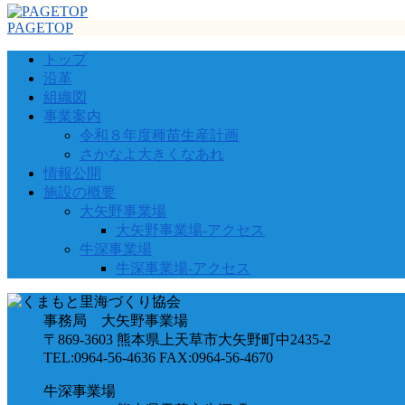
PAGETOP
トップ
沿革
組織図
事業案内
令和８年度種苗生産計画
さかなよ大きくなあれ
情報公開
施設の概要
大矢野事業場
大矢野事業場-アクセス
牛深事業場
牛深事業場-アクセス
事務局 大矢野事業場
〒869-3603 熊本県上天草市大矢野町中2435-2
TEL:0964-56-4636 FAX:0964-56-4670
牛深事業場