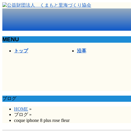
MENU
メ
トップ
沿革
ニ
ュ
ー
を
飛
ば
す
ブログ
HOME
»
ブログ
»
coque iphone 8 plus rose fleur