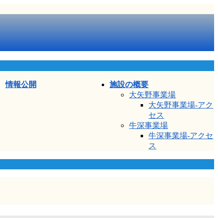
情報公開
施設の概要
大矢野事業場
大矢野事業場-アク
セス
牛深事業場
牛深事業場-アクセ
ス