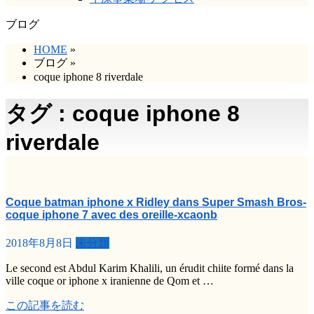
ブログ
HOME
»
ブログ
»
coque iphone 8 riverdale
タグ : coque iphone 8
riverdale
Coque batman iphone x Ridley dans Super Smash Bros-
coque iphone 7 avec des oreille-xcaonb
2018年8月8日
未分類
Le second est Abdul Karim Khalili, un érudit chiite formé dans la
ville coque or iphone x iranienne de Qom et …
この記事を読む