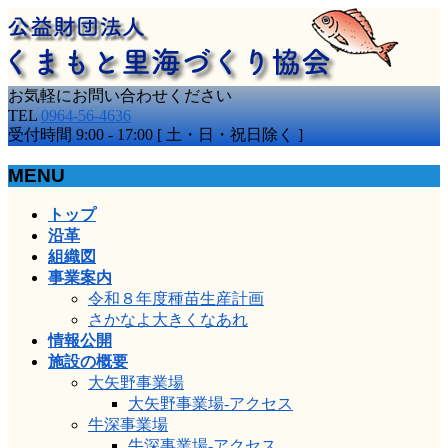
お気軽にお問い合わせください
TEL
0964-56-4636
受付時間 9:00 - 17:00 [ 土・日・祝日除く ]
MENU
メ
トップ
ニ
沿革
ュ
組織図
ー
事業案内
を
令和８年度種苗生産計画
飛
さかなよ大きくなあれ
ば
情報公開
す
施設の概要
大矢野事業場
大矢野事業場-アクセス
牛深事業場
牛深事業場-アクセス