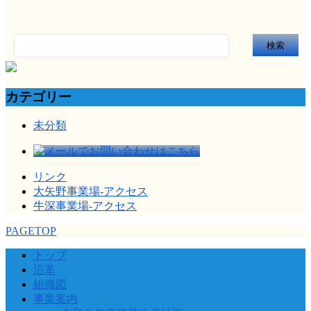
検
索:
カテゴリー
未分類
リンク
大矢野事業場-アクセス
牛深事業場-アクセス
PAGETOP
トップ
沿革
組織図
事業案内