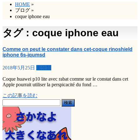
HOME
»
ブログ
»
coque iphone eau
タグ : coque iphone eau
Comme on peut le constater dans cet-coque rinoshield
iphone 6s-jqumsd
2018年5月25日
未分類
Coque huawei p10 lite avec rabat comme sur le constat dans cet
Apple pourrait utiliser la perspicacité du fond …
この記事を読む
検
索: