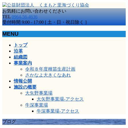
お気軽にお問い合わせください
TEL
0964-56-4636
受付時間 9:00 - 17:00 [ 土・日・祝日除く ]
MENU
メ
トップ
ニ
沿革
ュ
組織図
ー
事業案内
を
令和８年度種苗生産計画
飛
さかなよ大きくなあれ
ば
情報公開
す
施設の概要
大矢野事業場
大矢野事業場-アクセス
牛深事業場
牛深事業場-アクセス
ブログ