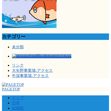
カテゴリー
未分類
リンク
大矢野事業場-アクセス
牛深事業場-アクセス
PAGETOP
トップ
沿革
組織図