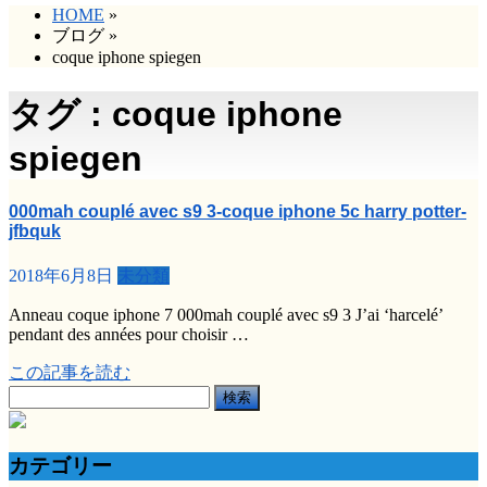
HOME
»
ブログ
»
coque iphone spiegen
タグ : coque iphone
spiegen
000mah couplé avec s9 3-coque iphone 5c harry potter-
jfbquk
2018年6月8日
未分類
Anneau coque iphone 7 000mah couplé avec s9 3 J’ai ‘harcelé’
pendant des années pour choisir …
この記事を読む
検
索:
カテゴリー