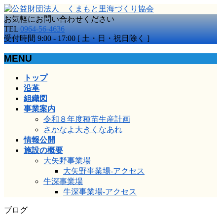
お気軽にお問い合わせください
TEL
0964-56-4636
受付時間 9:00 - 17:00 [ 土・日・祝日除く ]
MENU
メ
トップ
ニ
沿革
ュ
組織図
ー
事業案内
を
令和８年度種苗生産計画
飛
さかなよ大きくなあれ
ば
情報公開
す
施設の概要
大矢野事業場
大矢野事業場-アクセス
牛深事業場
牛深事業場-アクセス
ブログ