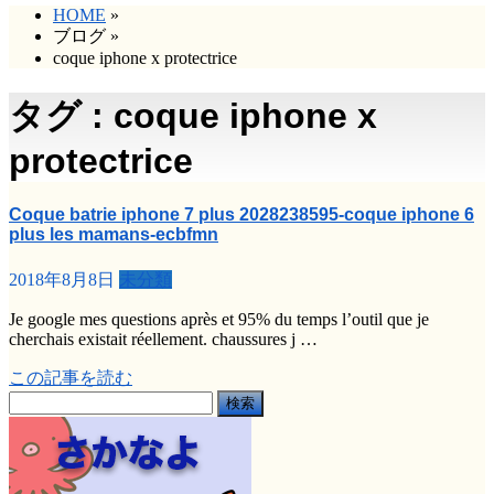
HOME
»
ブログ
»
coque iphone x protectrice
タグ : coque iphone x
protectrice
Coque batrie iphone 7 plus 2028238595-coque iphone 6
plus les mamans-ecbfmn
2018年8月8日
未分類
Je google mes questions après et 95% du temps l’outil que je
cherchais existait réellement. chaussures j …
この記事を読む
検
索: