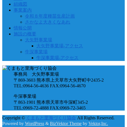
組織図
事業案内
令和８年度種苗生産計画
さかなよ大きくなあれ
情報公開
施設の概要
大矢野事業場
大矢野事業場-アクセス
牛深事業場
牛深事業場-アクセス
事務局 大矢野事業場
〒869-3603 熊本県上天草市大矢野町中2435-2
TEL:0964-56-4636 FAX:0964-56-4670
牛深事業場
〒863-1901 熊本県天草市牛深町345-2
TEL:0969-72-4888 FAX:0969-72-3465
Copyright ©
くまもと里海づくり協会
All Rights Reserved.
Powered by
WordPress
&
BizVektor Theme
by
Vektor,Inc.