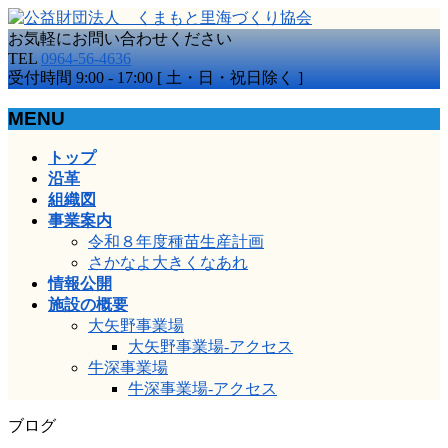
お気軽にお問い合わせください
TEL
0964-56-4636
受付時間 9:00 - 17:00 [ 土・日・祝日除く ]
MENU
メ
トップ
ニ
沿革
ュ
組織図
ー
事業案内
を
令和８年度種苗生産計画
飛
さかなよ大きくなあれ
ば
情報公開
す
施設の概要
大矢野事業場
大矢野事業場-アクセス
牛深事業場
牛深事業場-アクセス
ブログ