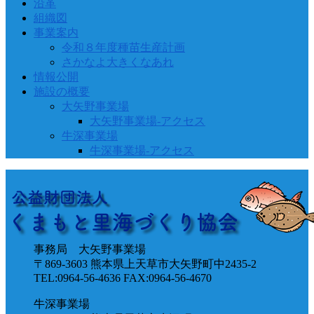
沿革
組織図
事業案内
令和８年度種苗生産計画
さかなよ大きくなあれ
情報公開
施設の概要
大矢野事業場
大矢野事業場-アクセス
牛深事業場
牛深事業場-アクセス
事務局 大矢野事業場
〒869-3603 熊本県上天草市大矢野町中2435-2
TEL:0964-56-4636 FAX:0964-56-4670
牛深事業場