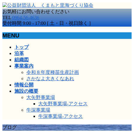
お気軽にお問い合わせください
TEL
0964-56-4636
受付時間 9:00 - 17:00 [ 土・日・祝日除く ]
MENU
メ
トップ
ニ
沿革
ュ
組織図
ー
事業案内
を
令和８年度種苗生産計画
飛
さかなよ大きくなあれ
ば
情報公開
す
施設の概要
大矢野事業場
大矢野事業場-アクセス
牛深事業場
牛深事業場-アクセス
ブログ