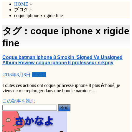
HOME
»
ブログ
»
coque iphone x rigide fine
タグ : coque iphone x rigide
fine
Coque batman iphone 8 Smokin ‘Signed Vs Unsigned
Album Review-coque iphone 6 professeur-srkpqy
2018年8月8日
未分類
Toutes ces actions ont coque princesse iphone 8 plus échoué, je
viens de me replonger dans une boucle naruto c …
この記事を読む
検
索: