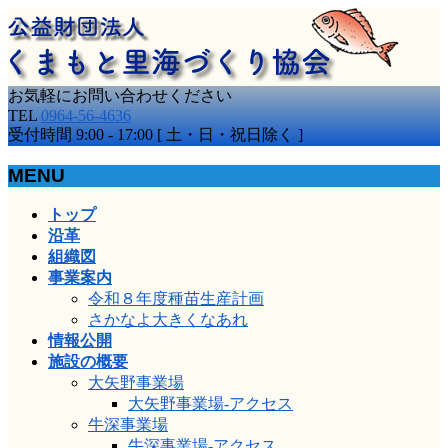
お気軽にお問い合わせください
TEL
0964-56-4636
受付時間 9:00 - 17:00 [ 土・日・祝日除く ]
MENU
メ
トップ
ニ
沿革
ュ
組織図
ー
事業案内
を
令和８年度種苗生産計画
飛
さかなよ大きくなあれ
ば
情報公開
す
施設の概要
大矢野事業場
大矢野事業場-アクセス
牛深事業場
牛深事業場-アクセス