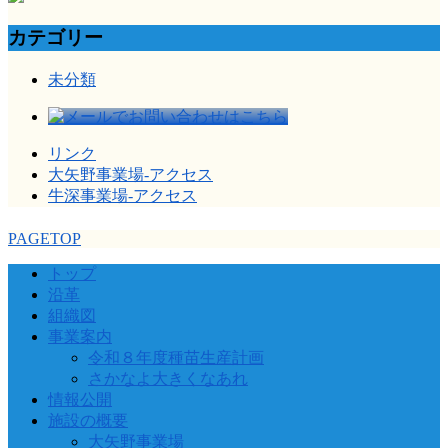
カテゴリー
未分類
リンク
大矢野事業場-アクセス
牛深事業場-アクセス
PAGETOP
トップ
沿革
組織図
事業案内
令和８年度種苗生産計画
さかなよ大きくなあれ
情報公開
施設の概要
大矢野事業場