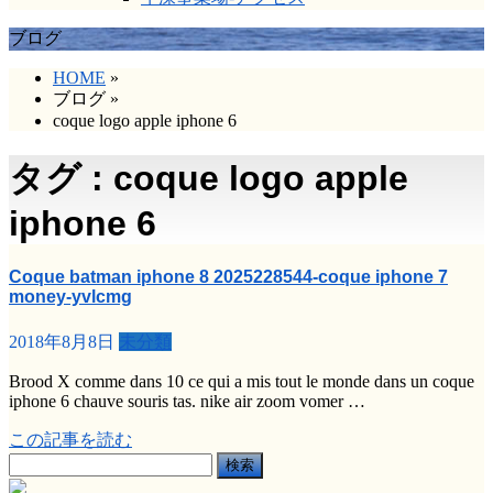
ブログ
HOME
»
ブログ
»
coque logo apple iphone 6
タグ : coque logo apple
iphone 6
Coque batman iphone 8 2025228544-coque iphone 7
money-yvlcmg
2018年8月8日
未分類
Brood X comme dans 10 ce qui a mis tout le monde dans un coque
iphone 6 chauve souris tas. nike air zoom vomer …
この記事を読む
検
索: