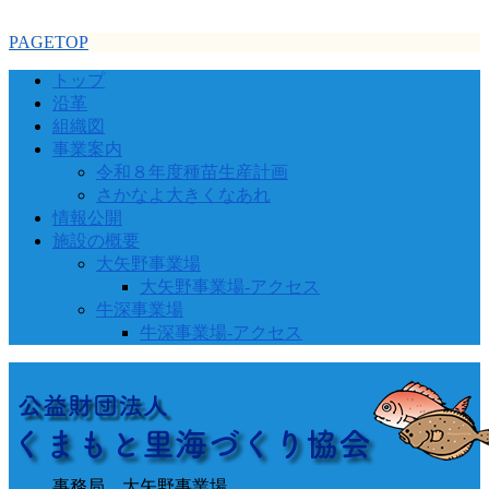
PAGETOP
トップ
沿革
組織図
事業案内
令和８年度種苗生産計画
さかなよ大きくなあれ
情報公開
施設の概要
大矢野事業場
大矢野事業場-アクセス
牛深事業場
牛深事業場-アクセス
事務局 大矢野事業場