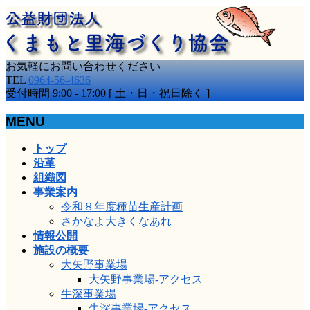
お気軽にお問い合わせください
TEL
0964-56-4636
受付時間 9:00 - 17:00 [ 土・日・祝日除く ]
MENU
メ
トップ
ニ
沿革
ュ
組織図
ー
事業案内
を
令和８年度種苗生産計画
飛
さかなよ大きくなあれ
ば
情報公開
す
施設の概要
大矢野事業場
大矢野事業場-アクセス
牛深事業場
牛深事業場-アクセス