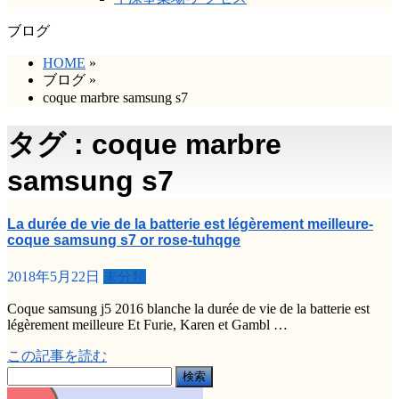
ブログ
HOME
»
ブログ
»
coque marbre samsung s7
タグ : coque marbre
samsung s7
La durée de vie de la batterie est légèrement meilleure-
coque samsung s7 or rose-tuhqge
2018年5月22日
未分類
Coque samsung j5 2016 blanche la durée de vie de la batterie est
légèrement meilleure Et Furie, Karen et Gambl …
この記事を読む
検
索: