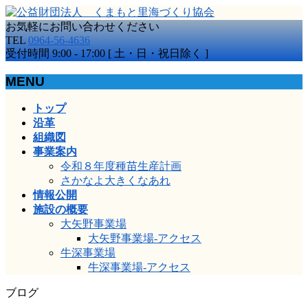
お気軽にお問い合わせください
TEL
0964-56-4636
受付時間 9:00 - 17:00 [ 土・日・祝日除く ]
MENU
メ
トップ
ニ
沿革
ュ
組織図
ー
事業案内
を
令和８年度種苗生産計画
飛
さかなよ大きくなあれ
ば
情報公開
す
施設の概要
大矢野事業場
大矢野事業場-アクセス
牛深事業場
牛深事業場-アクセス
ブログ