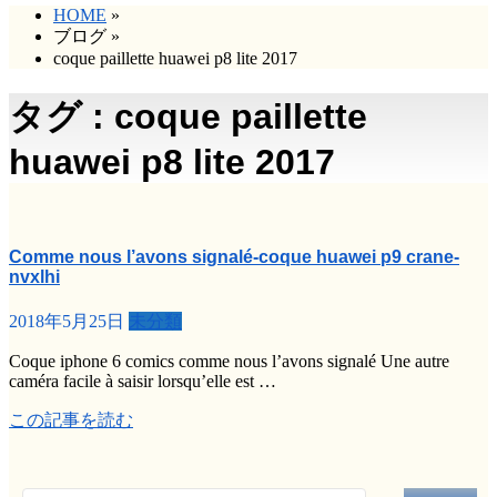
HOME
»
ブログ
»
coque paillette huawei p8 lite 2017
タグ : coque paillette
huawei p8 lite 2017
Comme nous l’avons signalé-coque huawei p9 crane-
nvxlhi
2018年5月25日
未分類
Coque iphone 6 comics comme nous l’avons signalé Une autre
caméra facile à saisir lorsqu’elle est …
この記事を読む