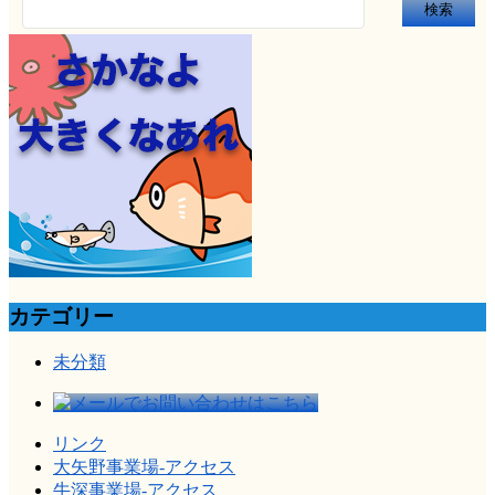
検
索:
カテゴリー
未分類
リンク
大矢野事業場-アクセス
牛深事業場-アクセス