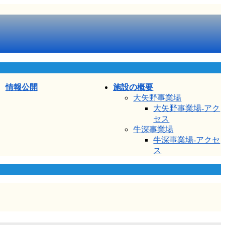
情報公開
施設の概要
大矢野事業場
大矢野事業場-アク
セス
牛深事業場
牛深事業場-アクセ
ス