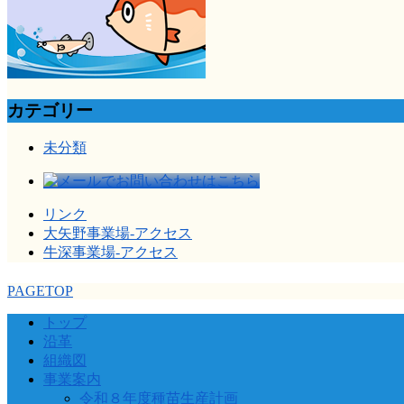
カテゴリー
未分類
リンク
大矢野事業場-アクセス
牛深事業場-アクセス
PAGETOP
トップ
沿革
組織図
事業案内
令和８年度種苗生産計画