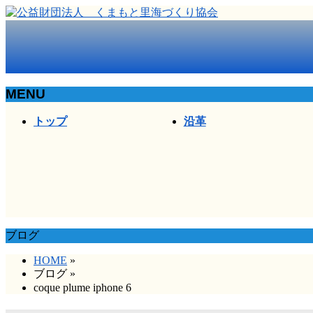
MENU
メ
トップ
沿革
ニ
ュ
ー
を
飛
ば
す
ブログ
HOME
»
ブログ
»
coque plume iphone 6