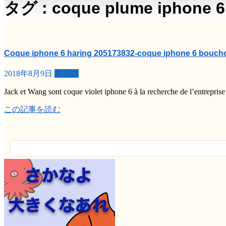
タグ : coque plume iphone 6
Coque iphone 6 haring 205173832-coque iphone 6 bouch
2018年8月9日
未分類
Jack et Wang sont coque violet iphone 6 à la recherche de l’entreprise
この記事を読む
検
索: