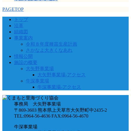
PAGETOP
トップ
沿革
組織図
事業案内
令和８年度種苗生産計画
さかなよ大きくなあれ
情報公開
施設の概要
大矢野事業場
大矢野事業場-アクセス
牛深事業場
牛深事業場-アクセス
事務局 大矢野事業場
〒869-3603 熊本県上天草市大矢野町中2435-2
TEL:0964-56-4636 FAX:0964-56-4670
牛深事業場