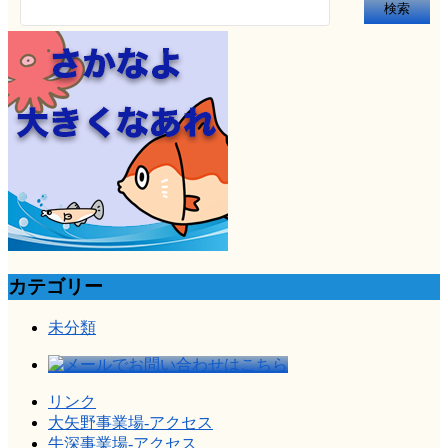
検
索:
カテゴリー
未分類
リンク
大矢野事業場-アクセス
牛深事業場-アクセス