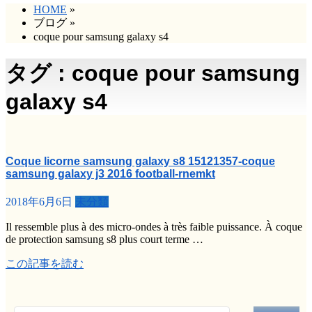
HOME
»
ブログ
»
coque pour samsung galaxy s4
タグ : coque pour samsung
galaxy s4
Coque licorne samsung galaxy s8 15121357-coque
samsung galaxy j3 2016 football-rnemkt
2018年6月6日
未分類
Il ressemble plus à des micro-ondes à très faible puissance. À coque
de protection samsung s8 plus court terme …
この記事を読む