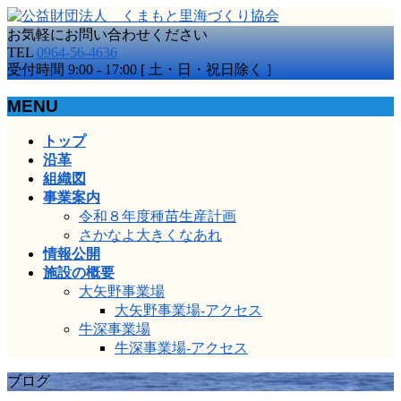
お気軽にお問い合わせください
TEL
0964-56-4636
受付時間 9:00 - 17:00 [ 土・日・祝日除く ]
MENU
メ
トップ
ニ
沿革
ュ
組織図
ー
事業案内
を
令和８年度種苗生産計画
飛
さかなよ大きくなあれ
ば
情報公開
す
施設の概要
大矢野事業場
大矢野事業場-アクセス
牛深事業場
牛深事業場-アクセス
ブログ