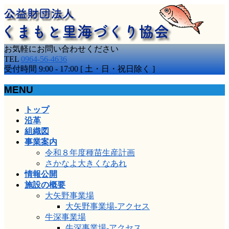
お気軽にお問い合わせください
TEL
0964-56-4636
受付時間 9:00 - 17:00 [ 土・日・祝日除く ]
MENU
メ
トップ
ニ
沿革
ュ
組織図
ー
事業案内
を
令和８年度種苗生産計画
飛
さかなよ大きくなあれ
ば
情報公開
す
施設の概要
大矢野事業場
大矢野事業場-アクセス
牛深事業場
牛深事業場-アクセス