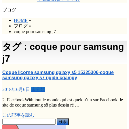
ブログ
HOME
»
ブログ
»
coque pour samsung j7
タグ : coque pour samsung
j7
Coque licorne samsung galaxy s5 15325306-coque
samsung galaxy s7 rigide-cqamgy
2018年6月6日
未分類
2. FacebookWith tout le monde qui est quelqu’un sur Facebook, le
site de coque samsung s8 plus dessin ré …
この記事を読む
検
索: