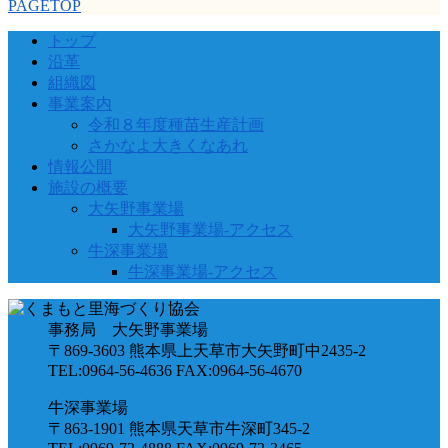
PAGETOP
トップ
沿革
組織図
事業案内
令和８年度種苗生産計画
さかなよ大きくなあれ
情報公開
施設の概要
大矢野事業場
大矢野事業場-アクセス
牛深事業場
牛深事業場-アクセス
事務局 大矢野事業場
〒869-3603 熊本県上天草市大矢野町中2435-2
TEL:0964-56-4636 FAX:0964-56-4670
牛深事業場
〒863-1901 熊本県天草市牛深町345-2