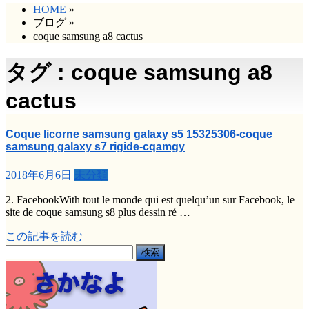
HOME
»
ブログ
»
coque samsung a8 cactus
タグ : coque samsung a8
cactus
Coque licorne samsung galaxy s5 15325306-coque
samsung galaxy s7 rigide-cqamgy
2018年6月6日
未分類
2. FacebookWith tout le monde qui est quelqu’un sur Facebook, le
site de coque samsung s8 plus dessin ré …
この記事を読む
検
索: