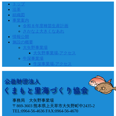
トップ
沿革
組織図
事業案内
令和８年度種苗生産計画
さかなよ大きくなあれ
情報公開
施設の概要
大矢野事業場
大矢野事業場-アクセス
牛深事業場
牛深事業場-アクセス
事務局 大矢野事業場
〒869-3603 熊本県上天草市大矢野町中2435-2
TEL:0964-56-4636 FAX:0964-56-4670