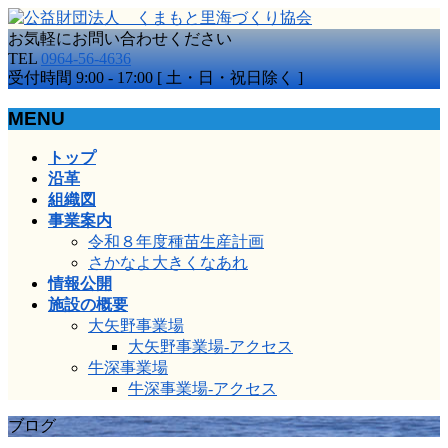
お気軽にお問い合わせください
TEL
0964-56-4636
受付時間 9:00 - 17:00 [ 土・日・祝日除く ]
MENU
メ
トップ
ニ
沿革
ュ
組織図
ー
事業案内
を
令和８年度種苗生産計画
飛
さかなよ大きくなあれ
ば
情報公開
す
施設の概要
大矢野事業場
大矢野事業場-アクセス
牛深事業場
牛深事業場-アクセス
ブログ